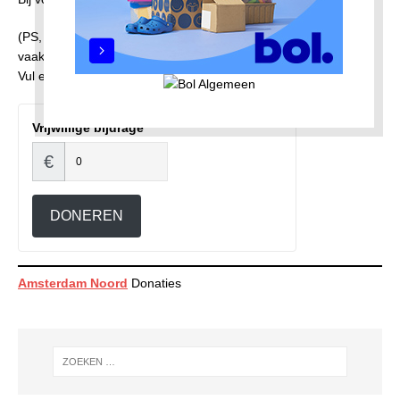
(PS, wilt u de overmaking helemaal afronden? We zien best
vaak niet afgeronde overmakingen staan en dat is zonde).
Vul eerst een bedrag in.
Vrijwillige bijdrage
€
DONEREN
Amsterdam Noord
Donaties