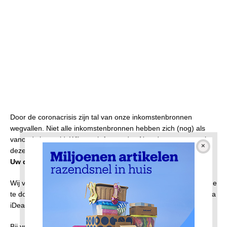
Door de coronacrisis zijn tal van onze inkomstenbronnen
wegvallen. Niet alle inkomstenbronnen hebben zich (nog) als
vanouds hersteld. Wilt u ook AmsterdamNoord.com steunen in
deze vreemde tijd?
Uw donaties worden bijzonder op prijs gesteld.
Wij vragen u dan ook ons te steunen door een vrijwillige bijdrage
te doen, u kunt hieronder een bedrag invullen en overmaken via
iDeal.
Bij voorbaat onze hartelijke dank!