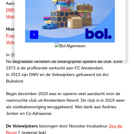
Aanverwante artikelen door Albert van der Vliet †
DWV fuseert met de Volewij(c)kers
Historisch overzicht voetbal in Amsterdam-Noord
Historische Figuren
Frans van der Oord, badmeester en bestuurslid bij de
Volewij(c)kers
In 1964 moest de voetbalclub het gezellige Mosveld verlaten.
Na degradatie verlieten de belangrijkste spelers de club. Eind
1973 is de proflicentie verkocht aan FC Amsterdam.
In 2013 zijn DWV en de Volewijckers gefuseerd tot dvc
Buiksloot.
Begin december 2020 was er opeens veel aandacht voor de
roemruchte club uit Amsterdam-Noord. De club is in 2019 weer
als voetbalvereniging teruggekeerd. Met dank aan Andries
Jonker en Co Adriaanse.
De Volewijckers
bezongen door Noordse troubadour
Jos de
Rooij
† (externe link)