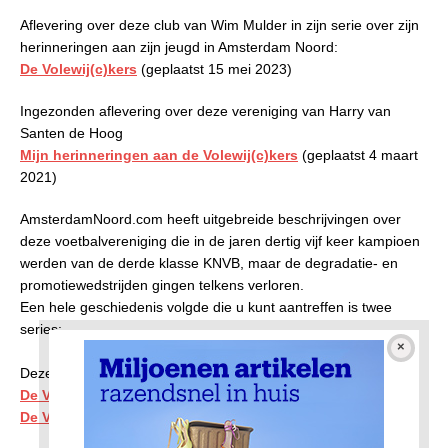
Aflevering over deze club van Wim Mulder in zijn serie over zijn
herinneringen aan zijn jeugd in Amsterdam Noord:
De Volewij(c)kers
(geplaatst 15 mei 2023)
Ingezonden aflevering over deze vereniging van Harry van
Santen de Hoog
Mijn herinneringen aan de Volewij(c)kers
(geplaatst 4 maart
2021)
AmsterdamNoord.com heeft uitgebreide beschrijvingen over
deze voetbalvereniging die in de jaren dertig vijf keer kampioen
werden van de derde klasse KNVB, maar de degradatie- en
promotiewedstrijden gingen telkens verloren.
Een hele geschiedenis volgde die u kunt aantreffen is twee
series:
Deze serie is geschreven door Albert van der Vliet †
De Volewij(c)kers tot 1945
– 6 afleveringen
De Volewij(c)kers na 1945
– 7 afleveringen