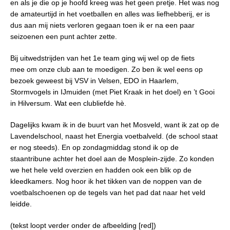
en als je die op je hoofd kreeg was het geen pretje. Het was nog
de amateurtijd in het voetballen en alles was liefhebberij, er is
dus aan mij niets verloren gegaan toen ik er na een paar
seizoenen een punt achter zette.
Bij uitwedstrijden van het 1e team ging wij wel op de fiets
mee om onze club aan te moedigen. Zo ben ik wel eens op
bezoek geweest bij VSV in Velsen, EDO in Haarlem,
Stormvogels in IJmuiden (met Piet Kraak in het doel) en ’t Gooi
in Hilversum. Wat een clubliefde hè.
Dagelijks kwam ik in de buurt van het Mosveld, want ik zat op de
Lavendelschool, naast het Energia voetbalveld. (de school staat
er nog steeds). En op zondagmiddag stond ik op de
staantribune achter het doel aan de Mosplein-zijde. Zo konden
we het hele veld overzien en hadden ook een blik op de
kleedkamers. Nog hoor ik het tikken van de noppen van de
voetbalschoenen op de tegels van het pad dat naar het veld
leidde.
(tekst loopt verder onder de afbeelding [red])