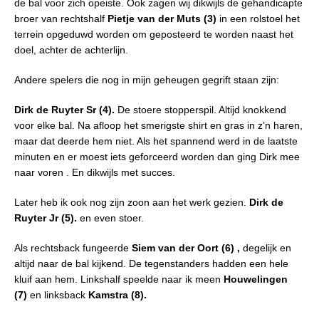
de bal voor zich opeiste. Ook zagen wij dikwijls de gehandicapte
broer van rechtshalf
Pietje van der Muts (3)
in een rolstoel het
terrein opgeduwd worden om geposteerd te worden naast het
doel, achter de achterlijn.
Andere spelers die nog in mijn geheugen gegrift staan zijn:
Dirk de Ruyter Sr (4).
De stoere stopperspil. Altijd knokkend
voor elke bal. Na afloop het smerigste shirt en gras in z’n haren,
maar dat deerde hem niet. Als het spannend werd in de laatste
minuten en er moest iets geforceerd worden dan ging Dirk mee
naar voren . En dikwijls met succes.
Later heb ik ook nog zijn zoon aan het werk gezien.
Dirk de
Ruyter
Jr (5).
en even stoer.
Als rechtsback fungeerde
Siem van der Oort (6) ,
degelijk en
altijd naar de bal kijkend. De tegenstanders hadden een hele
kluif aan hem. Linkshalf speelde naar ik meen
Houwelingen
(7)
en linksback
Kamstra (8).