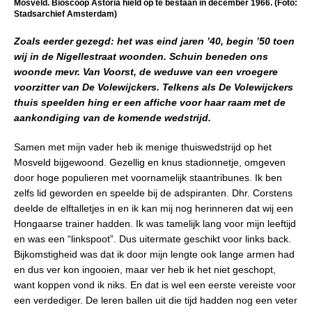
Mosveld. Bioscoop Astoria hield op te bestaan in december 1966. (Foto:
Stadsarchief Amsterdam)
Zoals eerder gezegd: het was eind jaren ’40, begin ’50 toen
wij in de Nigellestraat woonden. Schuin beneden ons
woonde mevr. Van Voorst, de weduwe van een vroegere
voorzitter van De Volewijckers. Telkens als De Volewijckers
thuis speelden hing er een affiche voor haar raam met de
aankondiging van de komende wedstrijd.
Samen met mijn vader heb ik menige thuiswedstrijd op het
Mosveld bijgewoond. Gezellig en knus stadionnetje, omgeven
door hoge populieren met voornamelijk staantribunes. Ik ben
zelfs lid geworden en speelde bij de adspiranten. Dhr. Corstens
deelde de elftalletjes in en ik kan mij nog herinneren dat wij een
Hongaarse trainer hadden. Ik was tamelijk lang voor mijn leeftijd
en was een “linkspoot”. Dus uitermate geschikt voor links back.
Bijkomstigheid was dat ik door mijn lengte ook lange armen had
en dus ver kon ingooien, maar ver heb ik het niet geschopt,
want koppen vond ik niks. En dat is wel een eerste vereiste voor
een verdediger. De leren ballen uit die tijd hadden nog een veter