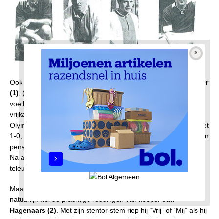
Ook mijn ome Klaas heeft er wel eens gelopen.
Klaas Schipper
(1)
, (broer van mijn moeder) was internationaal
voetbalscheidsrechter en bezorgde ons ook wel eens
vrijkaartjes voor andere wedstrijden, zoals die uit 1949 in het
Olympisch Stadion tussen Ajax en de Volewijckers. Ajax won met
1-0, keeper Jan Hagenaars van De Volewijckers ,stopte nog een
penalty en ik was erbij op de tribune aan de Amstelveen-zijde.
Na afloop van deze spannende derby keerden we echter
teleurgesteld naar huis.
Maar op het Mosveld, zo vlak achter het doel zagen wij
natuurlijk wel de prachtige reddingen van keeper
Jan
Hagenaars (2)
. Met zijn stentor-stem riep hij “Vrij” of “Mij” als hij