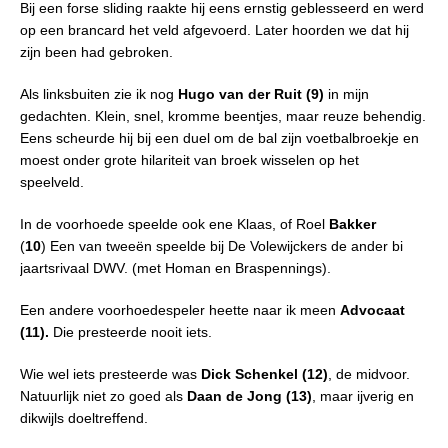
Bij een forse sliding raakte hij eens ernstig geblesseerd en werd
op een brancard het veld afgevoerd. Later hoorden we dat hij
zijn been had gebroken.
Als linksbuiten zie ik nog
Hugo van der Ruit (9)
in mijn
gedachten. Klein, snel, kromme beentjes, maar reuze behendig.
Eens scheurde hij bij een duel om de bal zijn voetbalbroekje en
moest onder grote hilariteit van broek wisselen op het
speelveld.
In de voorhoede speelde ook ene Klaas, of Roel
Bakker
(
10
) Een van tweeën speelde bij De Volewijckers de ander bi
jaartsrivaal DWV. (met Homan en Braspennings).
Een andere voorhoedespeler heette naar ik meen
Advocaat
(11).
Die presteerde nooit iets.
Wie wel iets presteerde was
Dick Schenkel (12)
, de midvoor.
Natuurlijk niet zo goed als
Daan de Jong (13)
, maar ijverig en
dikwijls doeltreffend.