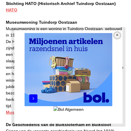
Stichting HATO (Historisch Archief Tuindorp Oostzaan)
HATO
Museumwoning Tuindorp Oostzaan
Museumwoning is een woning in Tuindorp Oostzaan, gebouwd
in 1922 door de toenmalige gemeentelijke Woningdienst.
De HATO kwam achter het bestaan van een in nog oude staat
zijnde woning en er ontstond een idee om van de modelwoning
een “museumwoning” te maken. In de woning is een
slaapkamer ingericht als voorlichtingsruimte, waar films kunnen
worden getoond van het leven en werken in Tuindorp Oostzaan
en het verbonden zijn met dit dorp. Er zijn ook steeds
wisselende tentoonstellingen te zien en een vitrinekast vol met
jubileumartikelen van de N.D.S.M. Mensen die de woning
bezoeken zijn enorm enthousiast, ook omdat het interieur zeer
herkenbaar is uit het verleden van moeders en grootmoeders
tijd.
Museumwoning Tuindorp Oostzaan
De Geschiedenis van de Buiksloterham en Buiksloot
Canon van de vroegste geschiedenis van Noord (tot 1919)