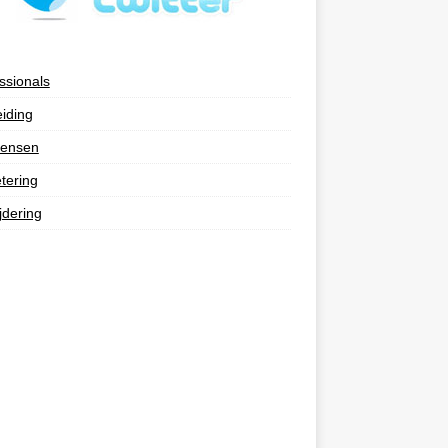
ssionals
eiding
ensen
tering
jdering