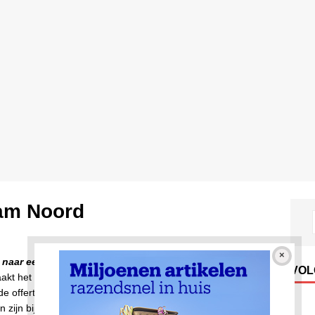
am Noord
 naar een garagedeur in Amsterdam-Noord?
Amsterdam-
VOL
akt het mogelijk voor u om
GRATIS
en simpel online
ende offertes aan te vragen bij meerdere garagedeur
n zijn bij een garagedeur leverancier in uw eigen