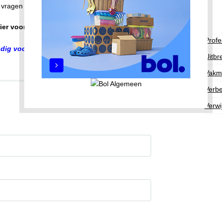
te vragen voor zowel particulieren als zakelijk gebruik.
ier voor onder andere:
Kanteldeur;
Sectionaaldeur
Profe
ig voor niet Noorderlingen. Offertes door het hele land!
Uitbr
Vakm
Verbe
Verwi