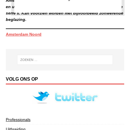
Amsterdam-Noord? Offerte aanvragen, prijzen vergelijken
en u kiest een kunststof, aluminium, houten of gemetselde
serre’s.
Kan voorzien worden met bijvoorbeeld zonwerende
beglazing.
Amsterdam Noord
VOLG ONS OP
Professionals
Uitbreiding