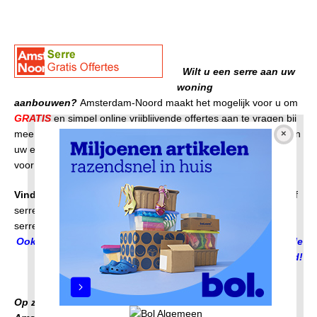
Wilt u een serre aan uw
woning
aanbouwen?
Amsterdam-Noord maakt het mogelijk voor u om
GRATIS
en simpel online vrijblijvende offertes aan te vragen bij
meerdere leveranciers. Zo komt u te weten wat de kosten zijn in
uw eigen regio. Offertes zijn gratis en vrijblijvend aan te vragen
voor zowel particulieren als zakelijk gebruik.
Vind de goedkoopste serre voor onder andere:
Kunststof
serre;
Aluminium serre;
Houten serre;
Gemetselde
serre.
Ook handig voor niet Noorderlingen. Offertes door het hele
land!
Op zoek naar een bedrijf voor een serreuitbreiding in