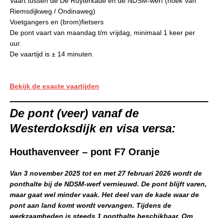
Vaart tussen de De Ruyterkade en de NDSM-werf (hoek Van
Riemsdijkweg / Ondinaweg)
Voetgangers en (brom)fietsers
De pont vaart van maandag t/m vrijdag, minimaal 1 keer per
uur.
De vaartijd is ± 14 minuten.
Bekijk de exacte vaartijden
De pont (veer) vanaf de
Westerdoksdijk en visa versa:
Houthavenveer – pont F7 Oranje
Van 3 november 2025 tot en met 27 februari 2026 wordt de
ponthalte bij de NDSM-werf vernieuwd. De pont blijft varen,
maar gaat wel minder vaak. Het deel van de kade waar de
pont aan land komt wordt vervangen. Tijdens de
werkzaamheden is steeds 1 ponthalte beschikbaar. Om