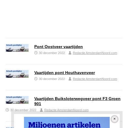
Pont Oostveer vaartijden
30 december 2022
Redactie AmsterdamNoord com
Vaartijden pont Houthavenveer
30 december 2022
Redactie AmsterdamNoord com
Vaartijden Buiksloterwegveer pont F3 Groen
901
30 december 2022
Redactie AmsterdamNoord com