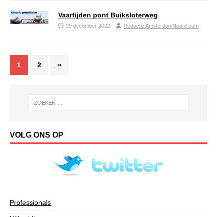
Vaartijden pont Buiksloterweg
29 december 2022
Redactie AmsterdamNoord com
1
2
»
VOLG ONS OP
Professionals