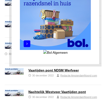
Vaartijden pont IJpleinveer
30 december 2022
Redactie AmsterdamNoord com
Pont Amsterdam-Noord
30 december 2022
Redactie AmsterdamNoord com
Pont F3 Vaartijden Groen 901 CS >
Buiksloterweg
30 december 2022
Redactie AmsterdamNoord com
Vaartijden pont NDSM Werfveer
30 december 2022
Redactie AmsterdamNoord com
Nachtelijk Westveer Vaartijden pont
30 december 2022
Redactie AmsterdamNoord com