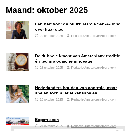
Maand:
oktober 2025
Een hart voor de buurt: Marcia San-A-Jong
over haar stad
29 oktober 2025
Redactie AmsterdamNoord com
De dubbele kracht van Amsterdam: traditie
én technologische innovatie
28 oktober 2025
Redactie AmsterdamNoord com
Nederlanders houden van controle, maar
spelen toch allerlei kansspelen
28 oktober 2025
Redactie AmsterdamNoord com
Ergernissen
27 oktober 2025
Redactie AmsterdamNoord com