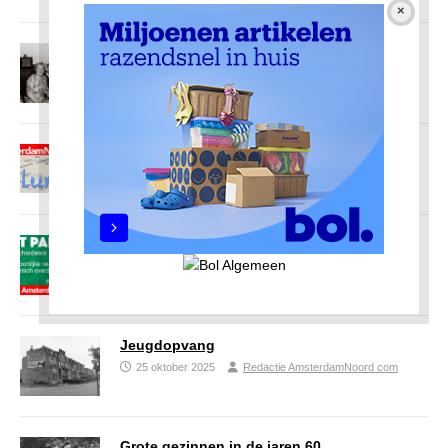
De geit verkocht
27 oktober 2025
Redactie AmsterdamNoord com
Asterdorp
26 oktober 2025
Redactie AmsterdamNoord com
Vijvers en eilanden
26 oktober 2025
Redactie AmsterdamNoord com
Jeugdopvang
25 oktober 2025
Redactie AmsterdamNoord com
Grote gezinnen in de jaren 60