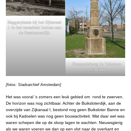
Baggerplaats bij het Zijkanaal
I. In het verschiet: huizen aan
de Oostzanerdijk.
Stenendokweg in Tuindorp
Oostzaan
[fotos: Stadsarchief Amsterdam]
Het was vooral ’s zomers een leuk gebied om rond te zwerven.
De horizon was nog zichtbaar. Achter de Buiksloterdijk, aan de
overzijde van Zijkanaal I, bestond nog geen Buiksloter Banne en
ook bij Kadoelen was nog geen bouwactiviteit. Wat daar wel was
waren schepen die op de sloop lagen te wachten. Nieuwsgierig
als we waren voeren we dan op een vlot naar de overkant en