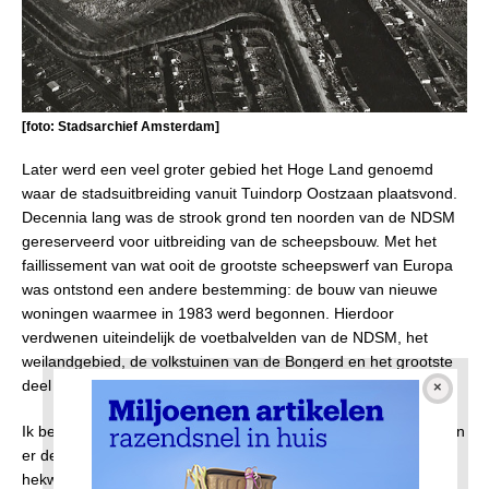
[foto: Stadsarchief Amsterdam]
Later werd een veel groter gebied het Hoge Land genoemd
waar de stadsuitbreiding vanuit Tuindorp Oostzaan plaatsvond.
Decennia lang was de strook grond ten noorden van de NDSM
gereserveerd voor uitbreiding van de scheepsbouw. Met het
faillissement van wat ooit de grootste scheepswerf van Europa
was ontstond een andere bestemming: de bouw van nieuwe
woningen waarmee in 1983 werd begonnen. Hierdoor
verdwenen uiteindelijk de voetbalvelden van de NDSM, het
weilandgebied, de volkstuinen van de Bongerd en het grootste
deel van het moerasgebied in het oosten langs Zijkanaal I.
Ik bewaar goede herinneringen aan dit gebied. ’s Zomers waren
er de koeien in het weilandgebied die soms wel eens door het
hekwerk braken en dan ineens door onze straten liepen. Dan