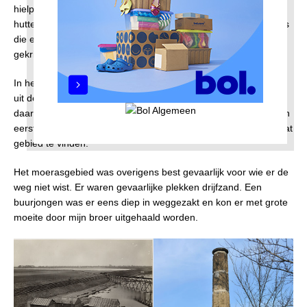
hielpen we de boer bij het hooien en hier en daar bouwden we
hutten. In de winter schaatsten we op de weinige kleine slootjes
die er waren en waar ik ’s zomers in het water keek naar het
gekrioel van allerlei kleine beestjes.
In het oosten lag het moerasgebied waar heel lang de modder
uit de Amsterdamse grachten was gedumpt inclusief alles wat
daar in de loop der tijd in was terecht gekomen. Hier had ik mijn
eerste archeologische ervaring want er was heel wat ouds in dat
gebied te vinden.
Het moerasgebied was overigens best gevaarlijk voor wie er de
weg niet wist. Er waren gevaarlijke plekken drijfzand. Een
buurjongen was er eens diep in weggezakt en kon er met grote
moeite door mijn broer uitgehaald worden.