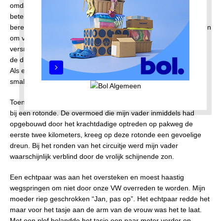
omdat het in die tijd nog nodig was om te “dubbelklutsen”. Dat
betekende dat de volgende versnelling zonder kraken alleen
bereikt kon worden door in zijn vrij even een beetje gas te geven
om vervolgens de versnellingspook naar de volgende
versnelling te duwen. Na een paar honderd meter draaiden wij
de draaibrug op over het Noordhollandsch Kanaal bij Buiksloot.
Als een volleerde bestuurder loodste mijn vader ons over dit
smalle bruggetje lang de fietsers en andere obstakels.
Toen we het dorpje Buiksloot door waren, kwamen we al gauw
bij een rotonde. De overmoed die mijn vader inmiddels had
opgebouwd door het krachtdadige optreden op pakweg de
eerste twee kilometers, kreeg op deze rotonde een gevoelige
dreun. Bij het ronden van het circuitje werd mijn vader
waarschijnlijk verblind door de vrolijk schijnende zon.
Een echtpaar was aan het oversteken en moest haastig
wegspringen om niet door onze VW overreden te worden. Mijn
moeder riep geschrokken “Jan, pas op”. Het echtpaar redde het
maar voor het tasje aan de arm van de vrouw was het te laat.
Met een plof belandde het tasje een paar meter verder op