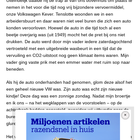
Uiteindelijk daalde hij de trap af van ons bovenhuis om plaats te
nemen in het voor die tijd nog vrij bijzondere vervoermiddel,
onze Volkswagen Kever. Tenslotte woonden we in een
arbeidersbuurt en daar waren niet veel buren die zich een auto
konden veroorloven. Hoewel de auto in die tijd toch al een
beetje overjarig was (uit 1949) mocht het de pret bij ons niet
drukken. De auto werd door mijn vader iedere zaterdagochtend
vertroeteld met een uitgebreide wasbeurt in een tijd dat de
vervuiling en CO2-uitstoot nog geen klimaat items waren. Mijn
vader ging vaste prik met een emmer water met ruim sop naar
beneden.
Als hij de auto onderhanden had genomen, glom deze alsof het
een geheel nieuwe VW was. Zijn auto was echt zijn nieuwe
kindje! Deze dag was een zonnige zondag. Nadat mijn broertje
en ik ons – na het wegklappen van de voorstoelen – op de
achterbank hadden genesteld, zwaaiden wij uitbundig naar de
buren die natuurlijk zoals altijd achter de gordijnen stonden te
gluren. Eindelijk op weg naar Marken.
Het wegrijden ging overigens altijd gepaard met veel gas geven