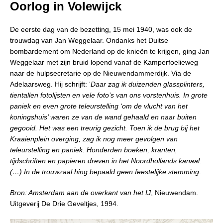
Oorlog in Volewijck
De eerste dag van de bezetting, 15 mei 1940, was ook de
trouwdag van Jan Weggelaar. Ondanks het Duitse
bombardement om Nederland op de knieën te krijgen, ging Jan
Weggelaar met zijn bruid lopend vanaf de Kamperfoelieweg
naar de hulpsecretarie op de Nieuwendammerdijk. Via de
Adelaarsweg. Hij schrijft: ‘
Daar zag ik duizenden glassplinters,
tientallen fotolijsten en vele foto’s van ons vorstenhuis. In grote
paniek en even grote teleurstelling ‘om de vlucht van het
koningshuis’ waren ze van de wand gehaald en naar buiten
gegooid. Het was een treurig gezicht. Toen ik de brug bij het
Kraaienplein overging, zag ik nog meer gevolgen van
teleurstelling en paniek. Honderden boeken, kranten,
tijdschriften en papieren dreven in het Noordhollands kanaal.
(…) In de trouwzaal hing bepaald geen feestelijke stemming
.
Bron: Amsterdam aan de overkant van het IJ
, Nieuwendam.
Uitgeverij De Drie Geveltjes, 1994.