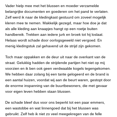
Vader hielp mee met het blussen en moeder verzamelde
belangrijke documenten en goederen om het pand te verlaten.
Zelf werd ik naar de kledingkast gestuurd om zoveel mogelijk
kleren mee te nemen. Makkelijk gezegd, maar hoe doe je dat
als alle kleding aan knaapjes hangt op een roetje buiten
handbereik. Trekken aan iedere jurk en broek tot hij loslaat.
Helaas wordt schade door oorlogsgeweld niet vergoed. En
menig kledingstuk zal gehavend uit de strijd zijn gekomen.
Toch maar oppakken en de deur uit naar de overkant van de
straat. Gelukkig hadden de strijdende partijen het niet op mij
voorzien en ik ben ook geen verdwaalde kogels tegengekomen.
We hebben daar zolang bij een tante gelogeerd en de brand is
een aantal huizen, voordat wij aan de beurt waren, gestopt door
de enorme inspanning van de buurtbewoners, die met gevaar
voor eigen leven hebben staan blussen.
De schade bleef dus voor ons beperkt tot een paar emmers,
een wastobbe en wat linnengoed dat bij het blussen was
gebruikt. Zelf heb ik niet zo veel meegekregen van de felle