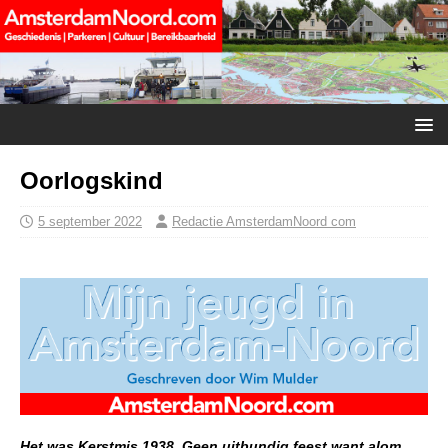
Oorlogskind
5 september 2022
Redactie AmsterdamNoord com
Het was Kerstmis 1938. Geen uitbundig feest want alom