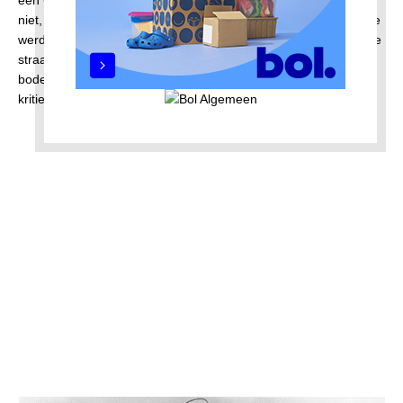
niet, maar wel de tegenovergelegen winkel, waar vaten met olie
werden getroffen. Die vlogen in de brand en in no time stond de
straat in lichter laaie. De Canadezen naderden en de Duitsers
boden felle weerstand en onze straat stond in brand. Het werd
kritiek.