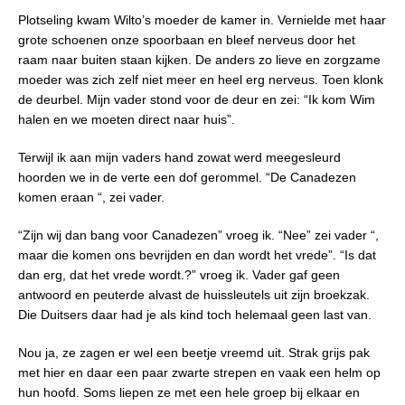
Plotseling kwam Wilto’s moeder de kamer in. Vernielde met haar
grote schoenen onze spoorbaan en bleef nerveus door het
raam naar buiten staan kijken. De anders zo lieve en zorgzame
moeder was zich zelf niet meer en heel erg nerveus. Toen klonk
de deurbel. Mijn vader stond voor de deur en zei: “Ik kom Wim
halen en we moeten direct naar huis”.
Terwijl ik aan mijn vaders hand zowat werd meegesleurd
hoorden we in de verte een dof gerommel. “De Canadezen
komen eraan “, zei vader.
“Zijn wij dan bang voor Canadezen” vroeg ik. “Nee” zei vader “,
maar die komen ons bevrijden en dan wordt het vrede”. “Is dat
dan erg, dat het vrede wordt.?” vroeg ik. Vader gaf geen
antwoord en peuterde alvast de huissleutels uit zijn broekzak.
Die Duitsers daar had je als kind toch helemaal geen last van.
Nou ja, ze zagen er wel een beetje vreemd uit. Strak grijs pak
met hier en daar een paar zwarte strepen en vaak een helm op
hun hoofd. Soms liepen ze met een hele groep bij elkaar en