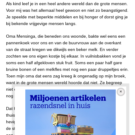
Als kind leef je in een heel andere wereld dan de grote mensen.
Voor mij was het allemaal heel gewoon en niet zo beangstigend.
Je speelde met beperkte middelen en bij honger of dorst ging je
bij bekende vrijgevige mensen langs.
Oma Mensinga, die beneden ons woonde, bakte wel eens een
pannenkoek voor ons en van de buurvrouw aan de overkant
van de straat kregen we dikwijls een beker melk. En verder
zochten we ons eigen kostje bij elkaar. In vuilnisbakken vond je
soms een half afgekloven stuk fruit. Soms een paar half gare
bruine bonen of een melkfles met nog een paar druppeltjes erin.
Toen mijn oma dat eens zag kreeg ik ongenadig op mijn broek,
want in de grote mensen wereld hoorde dat niet. Ze begreep
niet dat ik enorme immuniteit aan het opbouwen was en zeker
nog meer dan 80 jaar mee zou gaan.
Dat had trouwens niet veel gescheeld want toen we
thuisgekomen waren werd het gebulder van de kanonnen
heviger en gingen de Duitsers terug schieten. Op de hoek van
de straat was een Duits kanon geïnstalleerd en die probeerde
een Canadese tank terug te dringen. De tank raakte het kanon