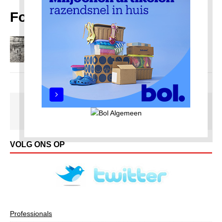
Fokker
Een vliegtuigfabriek in Amsterdam-Noord
28 september 2019
Redactie AmsterdamNoord com
VOLG ONS OP
Professionals