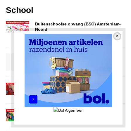
School
Buitenschoolse opvang (BSO) Amsterdam-
Noord
3 september 2020
Redactie AmsterdamNoord com
Middelbare school Amsterdam-Noord
2 juli 2020
Redactie AmsterdamNoord com
Speciaal onderwijs Amsterdam-Noord
2 juli 2020
Redactie AmsterdamNoord com
Basisschool Amsterdam-Noord
2 juli 2020
Redactie AmsterdamNoord com