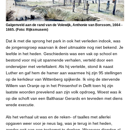
Galgenveld aan de rand van de Volewijk, Anthonie van Borssom, 1664 -
1665. (Foto: Rijksmusem)
Dat ik met die sprong het park in ook het verleden indook, was
de jongensgroep waarvan ik deel uitmaakte nog niet bekend. Je
leefde in het heden. Geschiedenis was een vak op school en
bestond voor mij uit spannende verhalen, verteld door een
onderwijzer met verteltalent. Als hij vertelde, stond ik naast
Luther en gaf hem de hamer aan waarmee hij zijn 95 stellingen
op de kerkdeur van Wittenberg spijkerde. Ik ving de stervende
Willem van Oranje op in het Prinsenhof in Delft toen hij zijn
laatste woorden prevelend aan zijn volk opdroeg, Woest was ik
op die schoft van een Balthasar Gerards en tevreden met diens
wrede executie.
Als het verhaal uit was en de reken- of taalles met allerlei
opgaven weer voor je neus lag, was je terug in het heden,
zonder ooit aan een toekomst te denken. Waarvoor dienden al