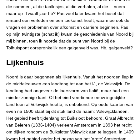
die sommen, al die taallesjes, al die verhalen, al die… noem
maar op. Twaalf jaar hè? Pas veel later kwam het besef dat
iemand een verleden en een toekomst heeft, waarmee ook de
vragen en problemen over afkomst en carrière beginnen. Pas
op mijn twintigste (schat ik) kwam de geschiedenis van Noord bij
mij binnen, toen ik hoorde dat de punt van Noord bij de
Tolhuispont oorspronkelijk een galgenveld was. Hè, galgenveld?
Lijkenhuis
Noord is daar begonnen als lijkenhuis. Vanuit het noorden liep in
de middeleeuwen een landtong tot aan het IJ, de Volewijck. De
landtong had ongeveer de laarsvorm van Italië, maar had een
minder zonnige kant. Of het eind veertiende eeuw ingedijkte
land toen al Volewijck heette, is onbekend. Op oude kaarten van
even na 1500 staat bij dit stuk land de naam: Volewijcklanden.
Het gebied heeft tijdenlang tot Buiksloot behoord. Graaf Albrecht
van Beieren (1336-1404) verleent Amsterdam in 1393 het recht
om dijken rondom de Buiksloter Volewijck aan te leggen. In 1409
kwam het gebied onder het gezag van het ‘grote’ Amsterdam