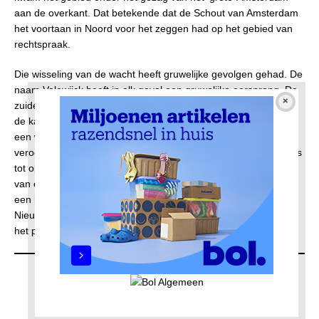
aan de overkant. Dat betekende dat de Schout van Amsterdam
het voortaan in Noord voor het zeggen had op het gebied van
rechtspraak.
Die wisseling van de wacht heeft gruwelijke gevolgen gehad. De
naam Volewijck heeft in elk geval een gruwelijke oorsprong. De
zuidelijke punt van de laars kreeg de naam Galgenveld. Vanaf
de kant van de stad moet Noord eeuwenlang de aanblik van
een wrede executieplaats hebben geboden. Na een
veroordeling werd het vonnis -variërend van eenvoudige boetes
tot opsluiting of verbanning- stante pede uitgevoerd. In geval
van een doodstraf werd de ter dood veroordeelde -meestal na
een helse marteling- direct geëxecuteerd op de Dam of aan de
Nieuwmarkt. De executie was een openbare vertoning die voor
het publiek vooral een les in deugdzaamheid moest zijn.