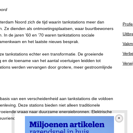
oord
sterdam Noord zich de tijd waarin tankstations meer dan
Profe
len. Ze dienden als ontmoetingsplaatsen, waar buurtbewoners
Uitbr
 In de jaren ’60 en ’70 waren tankstations sociale
amenkwam en het laatste nieuws besprak.
Vakm
Verbe
eze tankstations echter een transformatie. De groeiende
g en de toename van het aantal voertuigen leidden tot
Verwi
stations werden vervangen door grotere, meer gestroomlijnde
asis van een verscheidenheid aan tankstations die voldoen
leving. Deze stations bieden niet alleen traditionele
groeiende vraag naar duurzame energiebronnen. Elektrische
ieuvriendelijke opties hebben hun intrede gedaan, waarmee