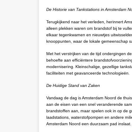
De Historie van Tankstations in Amsterdam N
Terugkijkend naar het verleden, herinnert Am
alleen plekken waren om brandstof bij te vul
elkaar tegenkwamen en nieuwtjes uitwisselden.
knooppunten, waar de lokale gemeenschap s
Met het verstrijken van de tijd ondergingen d
behoefte aan efficiëntere brandstofvoorzienin
modernisering. Kleinschalige, gezellige tank
faciliteiten met geavanceerde technologieën.
De Huidige Stand van Zaken
Vandaag de dag is Amsterdam Noord de thuisb
aan de eisen van een snel veranderende samen
brandstoffen aan, maar spelen ook in op de 
laadstations, waterstofpompen en andere mil
Amsterdam Noord een duurzaam pad inslaat.