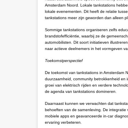
Amsterdam Noord. Lokale tankstations hebben
lokale evenementen. Dit heeft de relatie tus
tankstations meer zijn geworden dan alleen p
Sommige tankstations organiseren zelfs educ
brandstofefficiëntie, waarbij ze de gemeens
automobilisten. Dit soort initiatieven illustre
naar actieve deelnemers in het vormgeven v
Toekomstperspectief
De toekomst van tankstations in Amsterdam No
duurzaamheid, community betrokkenheid en inn
groei van elektrisch rijden en verdere techno
de agenda van tankstations domineren.
Daarnaast kunnen we verwachten dat tankstat
behoeften van de samenleving. De integratie 
mobiele apps en geavanceerde in-car diagnost
ervaring verbeteren.