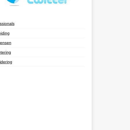
ssionals
eiding
ensen
tering
jdering