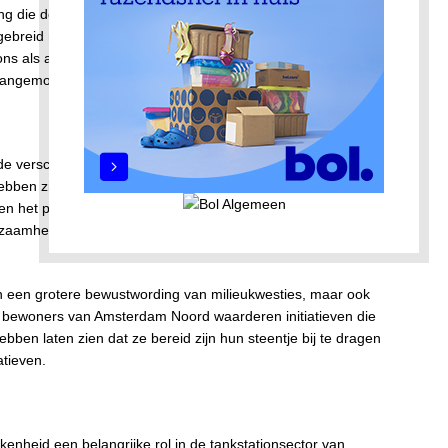
ening die de moderne tankstations te bieden hebben. Naast
itgebreid met gemakswinkels, autowasstraten, en zelfs
tions als anonieme tussenstops is vervangen door een meer
 aangemoedigd om hun bezoek te verlengen.
de verschuiving naar duurzaamheid binnen de
ebben zich gecommitteerd aan groene initiatieven, zoals het
n het promoten van milieuvriendelijke brandstoffen.
eldzaamheid, maar eerder een standaardvoorziening op veel
n een grotere bewustwording van milieukwesties, maar ook
 bewoners van Amsterdam Noord waarderen initiatieven die
en laten zien dat ze bereid zijn hun steentje bij te dragen
atieven.
nheid een belangrijke rol in de tankstationsector van