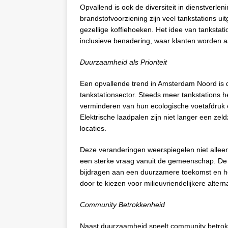
Opvallend is ook de diversiteit in dienstverl
brandstofvoorziening zijn veel tankstations u
gezellige koffiehoeken. Het idee van tanksta
inclusieve benadering, waar klanten worden
Duurzaamheid als Prioriteit
Een opvallende trend in Amsterdam Noord is 
tankstationsector. Steeds meer tankstations h
verminderen van hun ecologische voetafdruk e
Elektrische laadpalen zijn niet langer een z
locaties.
Deze veranderingen weerspiegelen niet allee
een sterke vraag vanuit de gemeenschap. De
bijdragen aan een duurzamere toekomst en hebb
door te kiezen voor milieuvriendelijkere altern
Community Betrokkenheid
Naast duurzaamheid speelt community betrokke