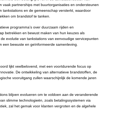
 vaak partnerships met buurtorganisaties en ondersteunen
sen tankstations en de gemeenschap versterkt, waardoor
lekken om brandstof te tanken.
atieve programma’s over duurzaam rijden en
chap betrekken en bewust maken van hun keuzes als
ren de evolutie van tankstations van eenvoudige servicepunten
an een bewuste en geïnformeerde samenleving.
ord lijkt veelbelovend, met een voortdurende focus op
ovatie. De ontwikkeling van alternatieve brandstoffen, de
logische vooruitgang zullen waarschijnlijk de komende jaren
ions blijven evolueren om te voldoen aan de veranderende
van slimme technologieën, zoals betalingssystemen via
iek, zal het gemak voor klanten vergroten en de algehele