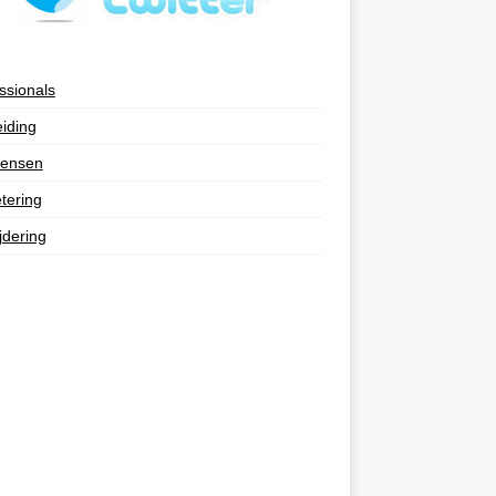
ssionals
eiding
ensen
tering
jdering