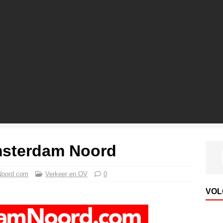
msterdam Noord
Noord com
Verkeer en OV
0
VOL