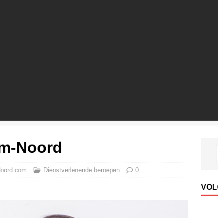
am-Noord
Noord com
Dienstverlenende beroepen
0
VOL