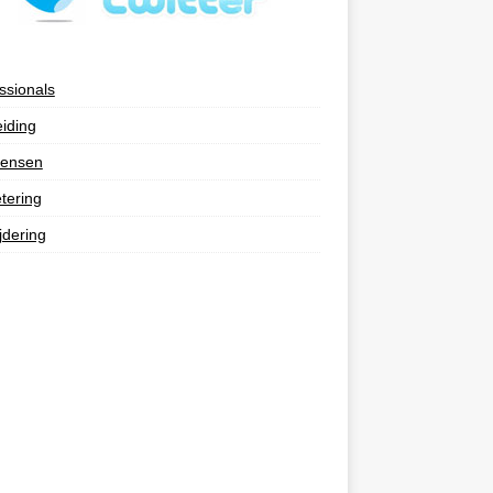
ssionals
eiding
ensen
tering
jdering