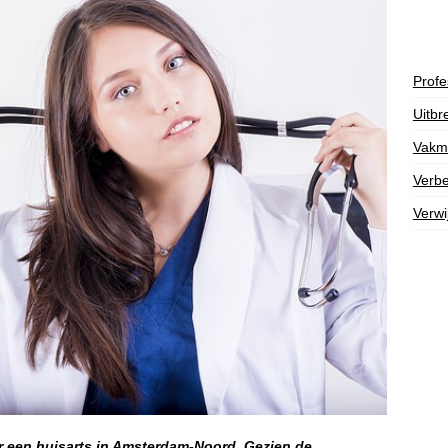
Profe
Uitbr
Vakm
Verbe
Verwi
r een huisarts in Amsterdam-Noord. Gezien de