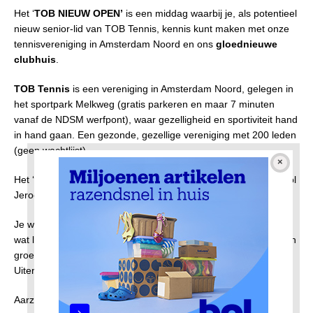
Het ‘
TOB NIEUW OPEN’
is een middag waarbij je, als potentieel
nieuw senior-lid van TOB Tennis, kennis kunt maken met onze
tennisvereniging in Amsterdam Noord en ons
gloednieuwe
clubhuis
.
TOB Tennis
is een vereniging in Amsterdam Noord, gelegen in
het sportpark Melkweg (gratis parkeren en maar 7 minuten
vanaf de NDSM werfpont), waar gezelligheid en sportiviteit hand
in hand gaan. Een gezonde, gezellige vereniging met 200 leden
(geen wachtlijst).
Het ‘
TOB NIEUW OPEN’
wordt begeleid door onze tennisschool
Jeroen Hoevenberg.
Je wordt verwelkomd in ons nieuwe clubhuis met koffie/thee en
wat lekkers en daarna worden er gratis tennislessen gegeven in
groepsverband en we sluiten af met een drankje en hapje.
Uiteraard houden we gezamenlijk de coronaregels in acht.
Aarzel niet en meld je aan via onderstaand emailadres met je