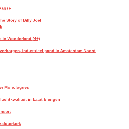
aagse
e Story of Billy Joel
ok
e in Wonderland (4+)
 verborgen, industrieel pand in Amsterdam Noord
er Monologues
uchtkwaliteit in kaart brengen
onsort
ksloterkerk