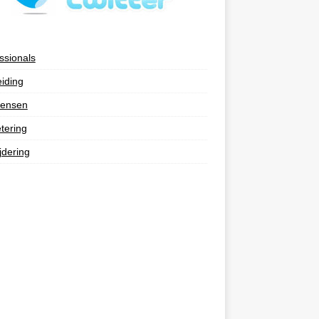
ssionals
eiding
ensen
tering
jdering