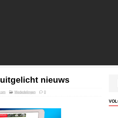
itgelicht nieuws
 com
Mededelingen
0
VOL