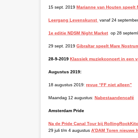
15 sept. 2019
Marianne van Houten speelt Ni
Leergang Levenskunst
vanaf 24 septembe
1e editie NDSM Night Market
op 28 septem
29 sept. 2019
Gibraltar speelt Mare Nostru
28-9-2019
Klassiek muziekconcert in een 
Augustus 2019:
18 augustus 2019:
revue “FF niet alleen”
Maandag 12 augustus:
Nabestaandencafé
Amsterdam Pride
Na de Pride Canal Tour bij RollingRockKitc
29 juli t/m 4 augustus
A’DAM Toren nieuwe h