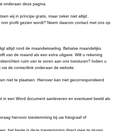
aat onderaan deze pagina.
en wij in principe gratis, maar zeker niet altijd..
of non profit gezien wordt? Neem daarom contact met ons op.
igt altijd rond de maandwisseling. Behalve maandelijks
elft van de maand als een extra uitgave. Wilt u rekening
sberichten ruim van te voren aan ons toesturen? Indien u
t via de contactlink onderaan de website.
ten niet te plaatsen. Hierover kan niet gecorrespondeerd
ekst in een Word document aanleveren en eventueel beeld als
 vraag hiervoor toestemming bij uw fotograaf of
agen, het beste is deze toestemming direct mee te sturen.