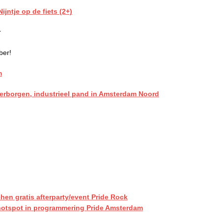
jntje op de fiets (2+)
r
ber!
m
verborgen, industrieel pand in Amsterdam Noord
hen gratis afterparty/event Pride Rock
otspot in programmering Pride Amsterdam