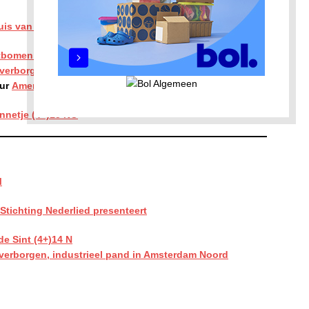
is van de Wijk de Meeuw!
tbomenbos aan de Sixhavenweg in Amsterdam-Noord
 verborgen, industrieel pand in Amsterdam Noord
ur
America Christmas Show
nnetje (4+)15 NO
M
Stichting Nederlied presenteert
de Sint (4+)14 N
 verborgen, industrieel pand in Amsterdam Noord