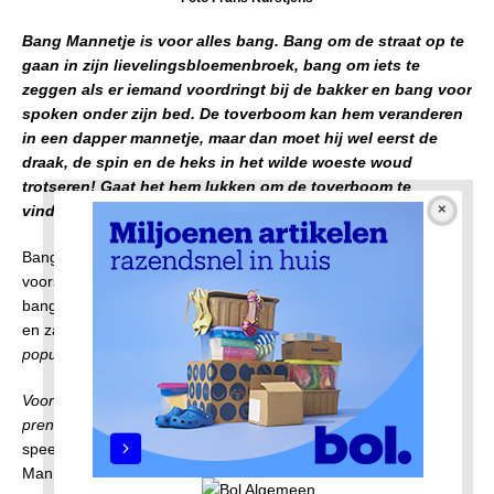
Bang Mannetje is voor alles bang. Bang om de straat op te
gaan in zijn lievelingsbloemenbroek, bang om iets te
zeggen als er iemand voordringt bij de bakker en bang voor
spoken onder zijn bed. De toverboom kan hem veranderen
in een dapper mannetje, maar dan moet hij wel eerst de
draak, de spin en de heks in het wilde woeste woud
trotseren! Gaat het hem lukken om de toverboom te
vinden?
Bang Mannetje is een vrolijke, intieme en interactieve
voorstelling voor iedereen, want iedereen is toch wel eens
bang? Joes Boonen is theatermaakster, presentatrice, actrice
en zangeres.
Samen met Dirk Scheele is ze op tv te zien op de
populaire kinderzender Nickelodeon.
Voor haar jeugdvoorstellingen bewerkt Joes altijd populaire
prentenboeken. In
Bang Mannetje, haar nieuwste voorstelling,
speelt en bezingt Joes een dag uit het leven van… Bang
Mannetje. De voorstelling is gebaseerd op het gelijknamige