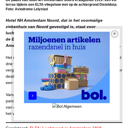
De plaats van hotel NH Amsterdam Noord in augustus 1919: een vol
terras tijdens een ELTA-vliegshow met op de achtergrond Disteldorp.
Foto: Aviodrome Lelystad
Hotel NH Amsterdam Noord, dat in het voormalige
ziekenhuis van Noord gevestigd is, staat voor
luchtvaartliefhebbers op de heilige historische grond van
de ELTA: de Eerste Luchtverkeer Tentoonstelling
Amsterdam, met vliegveld, die in augustus 1919 plaatshad.
Het rijke luchtvaartverleden van dit stadsdeel, eens bezaaid met
drie vliegvelden en de prestigieuze Fokkerfabriek, lijkt nu een
vergeten hoofdstuk in de geschiedenis. Hoe zou de omgeving er
destijds hebben uitgezien? Woont u wellicht op het terrein van
een voormalig vliegveld?
Vanuit de ramen van het hotel kunnen gasten hetzelfde
panoramische uitzicht ervaren op Disteldorp als de bezoekers
van de ELTA dat deden in 1919, waardoor een connectie met
het verleden tastbaar wordt.