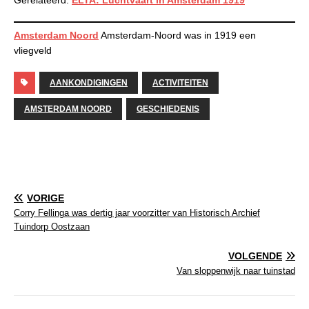
Gerelateerd:
ELTA: Luchtvaart in Amsterdam 1919
Amsterdam Noord
Amsterdam-Noord was in 1919 een
vliegveld
AANKONDIGINGEN
ACTIVITEITEN
AMSTERDAM NOORD
GESCHIEDENIS
VORIGE
Corry Fellinga was dertig jaar voorzitter van Historisch Archief
Tuindorp Oostzaan
VOLGENDE
Van sloppenwijk naar tuinstad