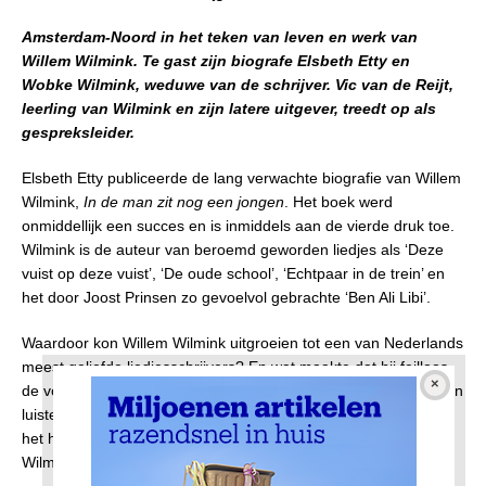
Amsterdam-Noord in het teken van leven en werk van
Willem Wilmink. Te gast zijn biografe Elsbeth Etty en
Wobke Wilmink, weduwe van de schrijver. Vic van de Reijt,
leerling van Wilmink en zijn latere uitgever, treedt op als
gespreksleider.
Elsbeth Etty publiceerde de lang verwachte biografie van Willem
Wilmink,
In de man zit nog een jongen
. Het boek werd
onmiddellijk een succes en is inmiddels aan de vierde druk toe.
Wilmink is de auteur van beroemd geworden liedjes als ‘Deze
vuist op deze vuist’, ‘De oude school’, ‘Echtpaar in de trein’ en
het door Joost Prinsen zo gevoelvol gebrachte ‘Ben Ali Libi’.
Waardoor kon Willem Wilmink uitgroeien tot een van Nederlands
meest geliefde liedjesschrijvers? En wat maakte dat hij feilloos
de vorm en de taal wist te vinden om een grote schare lezers en
luisteraars van alle leeftijden – los van modes en tijdgeest – in
het hart te raken? Op 4 april geven Elsbeth Etty en Wobke
Wilmink antwoord op deze vragen!