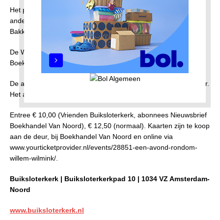
Het programma wordt omlijst met filmfragmenten uit onder
andere De Stratemakeropzeeshow. Daarnaast vertolken Wilma
Bakker en Jan Robijns Wilminks mooiste liedjes live.
De Wilmink-avond wordt georganiseerd in samenwerking met
Boekhandel van Noord.
De avond begint om 20.00 uur. De kerk is open vanaf 19.30 uur.
Het adres is Buiksloterkerkenpad 10, 1034 VZ Amsterdam.
Entree € 10,00 (Vrienden Buiksloterkerk, abonnees Nieuwsbrief
Boekhandel Van Noord), € 12,50 (normaal). Kaarten zijn te koop
aan
de deur, bij Boekhandel Van Noord en online via
www.yourticketprovider.nl/events/28851-een-avond-rondom-
willem-wilmink/.
Buiksloterkerk | Buiksloterkerkpad 10 | 1034 VZ Amsterdam-
Noord
www.buiksloterkerk.nl