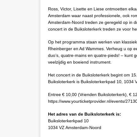
Ross, Victor, Lisette en Liese ontmoetten elk
Amsterdam waar naast professionele, ook roma
Amsterdam-Noord treden ze geregeld op in duo
concert in de Buiksloterkerk treden ze voor het
Op het programma staan werken van klassiek
Rheinberger
en Ad Wammes. Verheug u op een 
duo’s, quatre-mains en quatre-pieds! – kunt
veelzijdig en boeiend instrument.
Het concert in de Buiksloterkerk begint om 15
Buiksloterkerk is Buiksloterkerkpad 10, 1034
Entree € 10,00 (Vrienden Buiksloterkerk), € 1
https://www.yourticketprovider.nl/events/271
Het adres van de Buiksloterkerk is:
Buiksloterkerkpad 10
1034 VZ Amsterdam-Noord