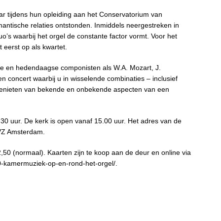
aar tijdens hun opleiding aan het Conservatorium van
ntische relaties ontstonden. Inmiddels neergestreken in
’s waarbij het orgel de constante factor vormt. Voor het
 eerst op als kwartet.
e en hedendaagse componisten als W.A. Mozart, J.
concert waarbij u in wisselende combinaties – inclusief
 genieten van bekende en onbekende aspecten van een
.30 uur. De kerk is open vanaf 15.00 uur. Het adres van de
 VZ Amsterdam.
2,50 (normaal). Kaarten zijn te koop aan de deur en online via
30-kamermuziek-op-en-rond-het-orgel/.