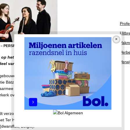
Profe
Uitbr
Vakm
 – PERSFOTO © Lisette Carlebur
Verbe
 op het orgel van het Buiksloterkerk. Kom en geniet van
Verwi
deel
van kamermuziek.
8 gebouwd door H. ter Hart, een voormalige werknemer van de
Bätz. Het orgel in de Buiksloterkerk is een op grote schaal
waarmee Ter Hart furore maakte. Dankzij de vakkundigheid
erkerk over dezelfde zachtaardige en zangerige kwaliteiten als
dt verzorgd door vier jonge musici: Ross Luescher (orgel,
 Ter Hart orgel), Victor Baena (orgel, Spanje), Lisette
dwarsfluit, België).