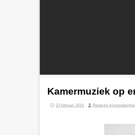
Kamermuziek op en
23 februari 2019
Redactie AmsterdamNo