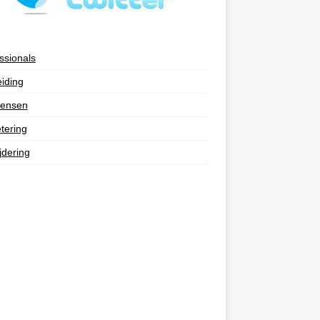
ssionals
eiding
ensen
tering
jdering