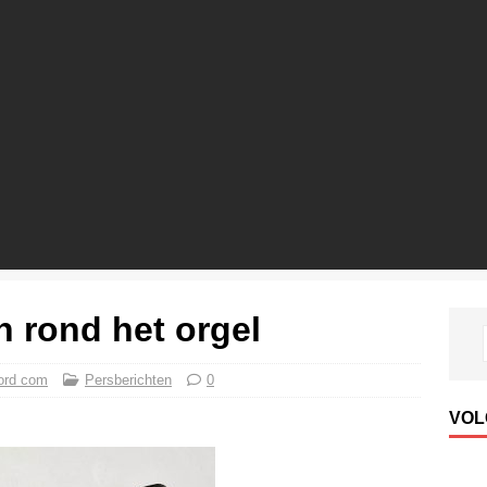
 rond het orgel
ord com
Persberichten
0
VOL