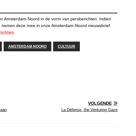
er Amsterdam-Noord in de vorm van persberichten. Indien
 en nemen deze mee in onze Amsterdam-Noord nieuwsbrief.
richten
.
AMSTERDAM NOORD
CULTUUR
VOLGENDE
zaan
La Défense, the Venturing Gaze