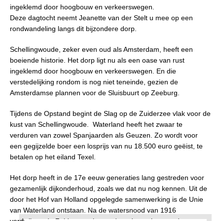
ingeklemd door hoogbouw en verkeerswegen.
Deze dagtocht neemt Jeanette van der Stelt u mee op een
rondwandeling langs dit bijzondere dorp.
Schellingwoude, zeker even oud als Amsterdam, heeft een
boeiende historie. Het dorp ligt nu als een oase van rust
ingeklemd door hoogbouw en verkeerswegen. En die
verstedelijking rondom is nog niet teneinde, gezien de
Amsterdamse plannen voor de Sluisbuurt op Zeeburg.
Tijdens de Opstand begint de Slag op de Zuiderzee vlak voor de
kust van Schellingwoude. Waterland heeft het zwaar te
verduren van zowel Spanjaarden als Geuzen. Zo wordt voor
een gegijzelde boer een losprijs van nu 18.500 euro geëist, te
betalen op het eiland Texel.
Het dorp heeft in de 17e eeuw generaties lang gestreden voor
gezamenlijk dijkonderhoud, zoals we dat nu nog kennen. Uit de
door het Hof van Holland opgelegde samenwerking is de Unie
van Waterland ontstaan. Na de watersnood van 1916
verdwijnen de Zuiderzee-vissers door de aanleg van de