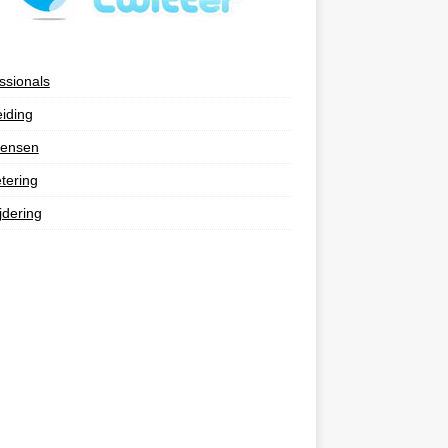
ssionals
eiding
ensen
tering
jdering