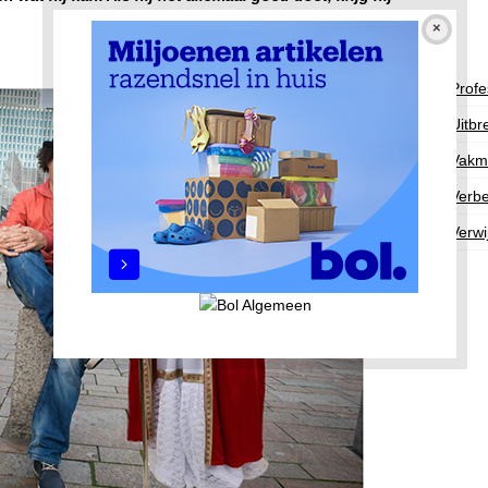
Profe
Uitbr
Vakm
Verbe
Verwi