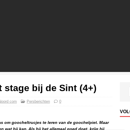
 stage bij de Sint (4+)
Noord com
Persberichten
0
VOL
aas om goocheltrucjes te leren van de goochelpiet. Maar
n wat hij kan. Als hij het allemaal goed doet, krijg hij