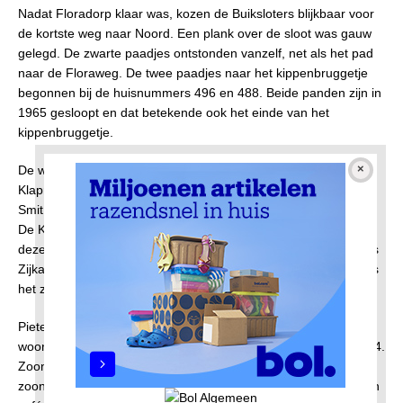
Nadat Floradorp klaar was, kozen de Buiksloters blijkbaar voor
de kortste weg naar Noord. Een plank over de sloot was gauw
gelegd. De zwarte paadjes ontstonden vanzelf, net als het pad
naar de Floraweg. De twee paadjes naar het kippenbruggetje
begonnen bij de huisnummers 496 en 488. Beide panden zijn in
1965 gesloopt en dat betekende ook het einde van het
kippenbruggetje.
De westelijke omweg kwam langs café Het Laatste Stuivertje.
Klaprozenweg en -kade zijn van 1921, maar volgens Frank V.
Smit (zie bronnen) is de Klaprozenbrug al in 1919 aangelegd.
De Klaprozenkade werd een belangrijke verkeersader, want
deze verbond de Klaprozenweg met de Buiksloterdijk, die langs
Zijkanaal I naar Landsmeer en Oostzaan voerde. (De dijk langs
het zijkanaal is in 1974 Landsmeerderdijk gaan heten.)
Pieter Heins, geboren in 1829, was scheepstimmerman en hij
woonde in Buiksloot. Heins werd vader van Pieter Heins in 1864.
Zoon Pieter was koopman toen hij in 1888 vader werd van een
zoon die ook Pieter werd genoemd. Koopman Heins begon een