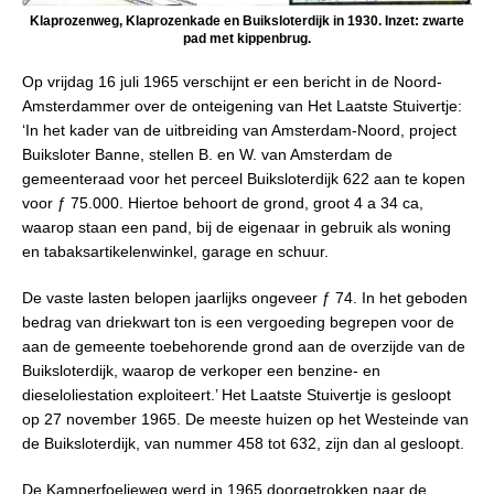
Klaprozenweg, Klaprozenkade en Buiksloterdijk in 1930. Inzet: zwarte
pad met kippenbrug.
Op vrijdag 16 juli 1965 verschijnt er een bericht in de Noord-
Amsterdammer over de onteigening van Het Laatste Stuivertje:
‘In het kader van de uitbreiding van Amsterdam-Noord, project
Buiksloter Banne, stellen B. en W. van Amsterdam de
gemeenteraad voor het perceel Buiksloterdijk 622 aan te kopen
voor ƒ 75.000. Hiertoe behoort de grond, groot 4 a 34 ca,
waarop staan een pand, bij de eigenaar in gebruik als woning
en tabaksartikelenwinkel, garage en schuur.
De vaste lasten belopen jaarlijks ongeveer ƒ 74. In het geboden
bedrag van driekwart ton is een vergoeding begrepen voor de
aan de gemeente toebehorende grond aan de overzijde van de
Buiksloterdijk, waarop de verkoper een benzine- en
dieseloliestation exploiteert.’ Het Laatste Stuivertje is gesloopt
op 27 november 1965. De meeste huizen op het Westeinde van
de Buiksloterdijk, van nummer 458 tot 632, zijn dan al gesloopt.
De Kamperfoelieweg werd in 1965 doorgetrokken naar de