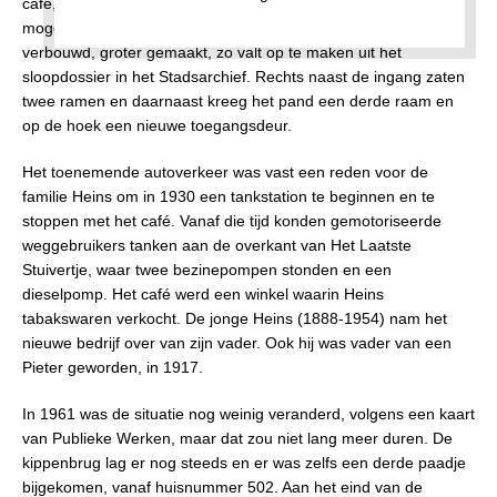
café, Het Laatste Stuivertje, maar niet bekend is in welk jaar,
mogelijkerwijs rond de eeuwwisseling. In 1907 werd het café
verbouwd, groter gemaakt, zo valt op te maken uit het
sloopdossier in het Stadsarchief. Rechts naast de ingang zaten
twee ramen en daarnaast kreeg het pand een derde raam en
op de hoek een nieuwe toegangsdeur.
Het toenemende autoverkeer was vast een reden voor de
familie Heins om in 1930 een tankstation te beginnen en te
stoppen met het café. Vanaf die tijd konden gemotoriseerde
weggebruikers tanken aan de overkant van Het Laatste
Stuivertje, waar twee bezinepompen stonden en een
dieselpomp. Het café werd een winkel waarin Heins
tabakswaren verkocht. De jonge Heins (1888-1954) nam het
nieuwe bedrijf over van zijn vader. Ook hij was vader van een
Pieter geworden, in 1917.
In 1961 was de situatie nog weinig veranderd, volgens een kaart
van Publieke Werken, maar dat zou niet lang meer duren. De
kippenbrug lag er nog steeds en er was zelfs een derde paadje
bijgekomen, vanaf huisnummer 502. Aan het eind van de