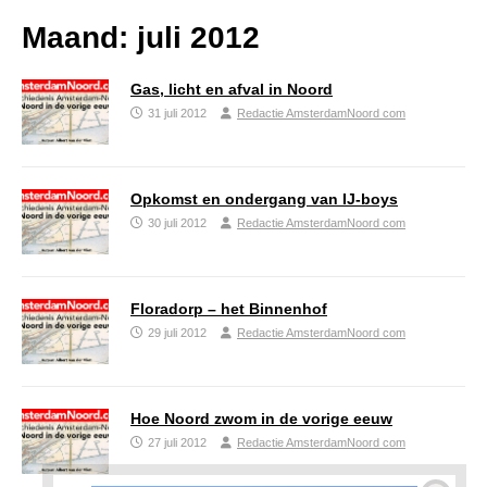
Maand:
juli 2012
Gas, licht en afval in Noord
31 juli 2012
Redactie AmsterdamNoord com
Opkomst en ondergang van IJ-boys
30 juli 2012
Redactie AmsterdamNoord com
Floradorp – het Binnenhof
29 juli 2012
Redactie AmsterdamNoord com
Hoe Noord zwom in de vorige eeuw
27 juli 2012
Redactie AmsterdamNoord com