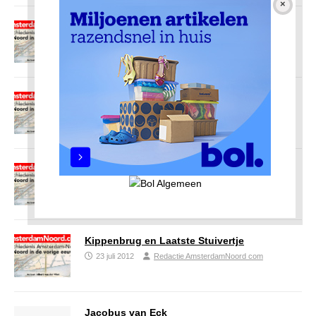
Tuindorp Buiksloterham – Floradorp
27 juli 2012
Redactie AmsterdamNoord com
De opbouw van de Bloemenbuurt
25 juli 2012
Redactie AmsterdamNoord com
De bloemenbuurten van Noord
24 juli 2012
Redactie AmsterdamNoord com
Kippenbrug en Laatste Stuivertje
23 juli 2012
Redactie AmsterdamNoord com
Jacobus van Eck