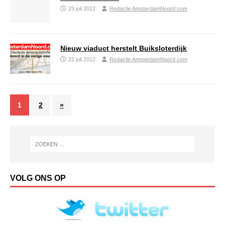
23 juli 2012
Redactie AmsterdamNoord com
Nieuw viaduct herstelt Buiksloterdijk
22 juli 2012
Redactie AmsterdamNoord com
1
2
»
VOLG ONS OP