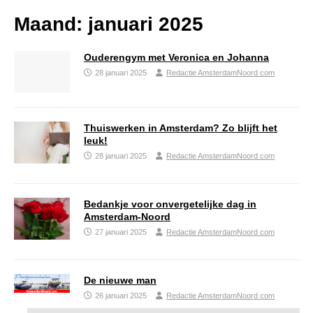
Maand:
januari 2025
Ouderengym met Veronica en Johanna
28 januari 2025
Redactie AmsterdamNoord com
Thuiswerken in Amsterdam? Zo blijft het
leuk!
28 januari 2025
Redactie AmsterdamNoord com
Bedankje voor onvergetelijke dag in
Amsterdam-Noord
27 januari 2025
Redactie AmsterdamNoord com
De nieuwe man
26 januari 2025
Redactie AmsterdamNoord com