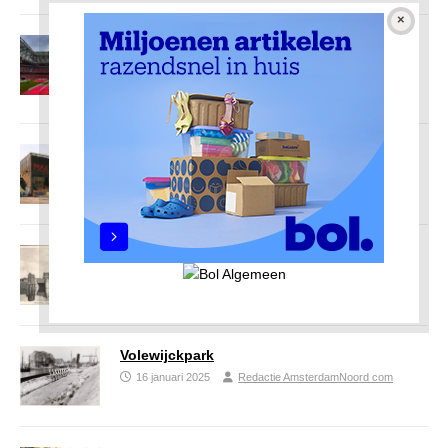
De geschiedenis van Ajax Amsterdam: 125
jaar traditie
23 januari 2025
Redactie AmsterdamNoord com
NDSM werf
21 januari 2025
Redactie AmsterdamNoord com
Hangen
20 januari 2025
Redactie AmsterdamNoord com
Volewijckpark
16 januari 2025
Redactie AmsterdamNoord com