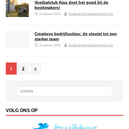
Voetbalclub Ajax doet het goed bij de
bookmakers!
16 januari 2025
Redactie AmsterdamNoord com
Creatieve bedrijfsuitjes: de sleutel tot een
sterker team
15 januari 2025
Redactie AmsterdamNoord com
1
2
»
VOLG ONS OP