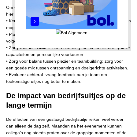
Om ervoor te zorgen dat je bedrijfsuitje een succes wordt, zijn
hier enkele tips:
• Ken je team: kies activiteiten die aansluiten bij de interesses en
mogelijkheden van je collega’s.
• Plan op tijd: populaire locaties en activiteiten zijn vaak snel
volgeboekt, vooral in het hoogseizoen.
• Zorg voor inclusiviteit: houd rekening met verschillende fysieke
capaciteiten en persoonlijke voorkeuren.
• Zorg voor balans tussen plezier en teambuilding: zorg voor
een goede mix tussen ontspanning en doelgerichte activiteiten.
• Evalueer achteraf: vraag feedback aan je team om
toekomstige uitjes nog beter te maken.
De impact van bedrijfsuitjes op de
lange termijn
De effecten van een geslaagd bedrijfsuitje reiken veel verder
dan alleen de dag zelf. Maanden na het evenement kunnen
collega’s nog steeds praten over de grappige momenten of de