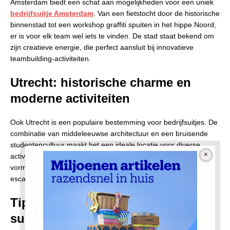
Amsterdam biedt een schat aan mogelijkheden voor een uniek
bedrijfsuitje Amsterdam
. Van een fietstocht door de historische
binnenstad tot een workshop graffiti spuiten in het hippe Noord,
er is voor elk team wel iets te vinden. De stad staat bekend om
zijn creatieve energie, die perfect aansluit bij innovatieve
teambuilding-activiteiten.
Utrecht: historische charme en
moderne activiteiten
Ook Utrecht is een populaire bestemming voor bedrijfsuitjes. De
combinatie van middeleeuwse architectuur en een bruisende
studentencultuur maakt het een ideale locatie voor diverse
activiteiten. Of je nu kiest voor een
bedrijfsuitje Utrecht
in de
vorm van een historische speurtocht of een moderne
escaperoom, de Domstad biedt voor ieder wat wils.
Tips voor het organiseren van een
succesvol bedrijfsuitje