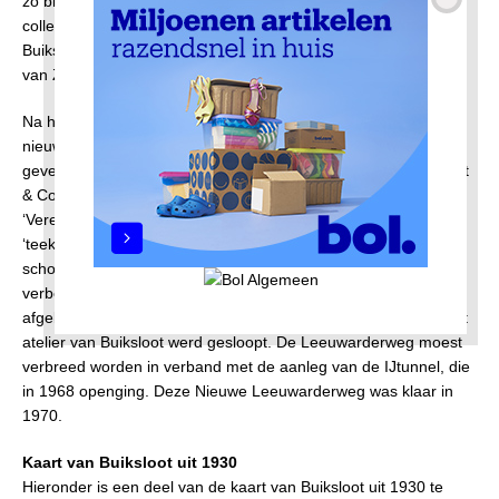
zo blijkt uit oude catalogi. Tot 1905 had Schalekamp in zijn
collectie: 190 prentbriefkaarten van Amsterdam; 154 van
Buiksloot; 24 van Broek in Waterland; 9 van Durgerdam en 7
van Zunderdorp.
Na het vertrek van Schalekamp in 1926 heeft het atelier een
nieuwe bestemming gekregen. In 1928 is op huisnummer 130
gevestigd de N.V. Dames en Kinderconfectiefabriek gebrs. Kieft
& Co. Een jaar later heeft de fabriek plaatsgemaakt voor de
‘Vereeniging voor Vakonderwijs benoorden het IJ’, dat er een
‘teekenschool’ heeft gehuisvest. Het atelier werd verbouwd tot
school: er werden lokalen afgescheiden en in 1930 was de
verbouwing klaar. In 1965 is een deel van het Oosteinde
afgebroken, van Buiksloterdijk nummer 136 tot en met 112. Het
atelier van Buiksloot werd gesloopt. De Leeuwarderweg moest
verbreed worden in verband met de aanleg van de IJtunnel, die
in 1968 openging. Deze Nieuwe Leeuwarderweg was klaar in
1970.
Kaart van Buiksloot uit 1930
Hieronder is een deel van de kaart van Buiksloot uit 1930 te