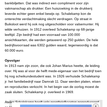
bankbiljetten. Dat was indirect een compliment voor zijn
vakmanschap als drukker. Een huiszoeking in de drukkerij
leverde echter geen enkel bewijs op. Schalekamp kon de
onterechte verdachtmaking slecht verdragen. Op straat in
Buiksloot werd hij ook nog uitgescholden voor valsemunter. Hij
wilde verhuizen. In 1912 overleed Schalekamp op 68-jarige
leeftijd. Zijn bedrijf had een voorraad van 100.000
ansichtkaarten, die werden getaxeerd op 250 gulden. De hele
bedrijfsvoorraad was 6302 gulden waard, tegenwoordig is dat
60.000 euro.
Opvolger
In 1913 nam zijn zoon, die ook Johan Marius heette, de leiding
over. Hij was al voor de helft mede-eigenaar van het bedrijf toen
hij nog scheikundestudent was. In 1926 verhuisde Schalekamp
jr. het familiebedrijf naar Damrak 11. Daar werden platen, etsen
en reproducties verkocht. In het begin van de oorlog moest de
zaak sluiten. Schalekamp jr. overleed in 1969.
Atelier Schalekamp heeft vele prentbriefkaarten geproduceerd,