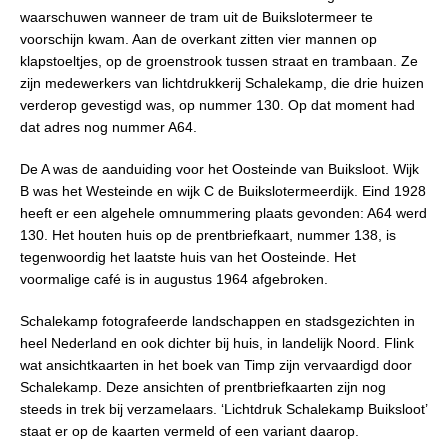
waarschuwen wanneer de tram uit de Buikslotermeer te
voorschijn kwam. Aan de overkant zitten vier mannen op
klapstoeltjes, op de groenstrook tussen straat en trambaan. Ze
zijn medewerkers van lichtdrukkerij Schalekamp, die drie huizen
verderop gevestigd was, op nummer 130. Op dat moment had
dat adres nog nummer A64.
De A was de aanduiding voor het Oosteinde van Buiksloot. Wijk
B was het Westeinde en wijk C de Buikslotermeerdijk. Eind 1928
heeft er een algehele omnummering plaats gevonden: A64 werd
130. Het houten huis op de prentbriefkaart, nummer 138, is
tegenwoordig het laatste huis van het Oosteinde. Het
voormalige café is in augustus 1964 afgebroken.
Schalekamp fotografeerde landschappen en stadsgezichten in
heel Nederland en ook dichter bij huis, in landelijk Noord. Flink
wat ansichtkaarten in het boek van Timp zijn vervaardigd door
Schalekamp. Deze ansichten of prentbriefkaarten zijn nog
steeds in trek bij verzamelaars. ‘Lichtdruk Schalekamp Buiksloot’
staat er op de kaarten vermeld of een variant daarop.