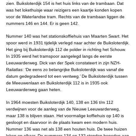
zien. Buiksloterdijk 154 is het huis links van de trambaan. Dat
was het lokethuisje waar reizigers een kaartje konden kopen
voor de Waterlandse tram. Rechts van de trambaan liggen de
nummers 146 en 144. Er is geen 142.
Nummer 140 was het stationskoffiehuis van Maarten Swart. Het
spoor werd in 1931 tijdelijk verlegd naar achter de Buiksloterdijk.
Het ging bij Buiksloterdijk 112 de polder in richting het Schouw.
In 1935 werd het tramspoor aangelegd langs de eerste
Leeuwarderweg. Dick van der Spek constateert in zijn NZH-
Railatlas: ‘De eens zo belangrijke Buiksloterdijk was vanaf die
datum gedegradeerd tot een ventweg.’ De Buiksloterdijk tussen
de Meeuwenlaan en Buiksloterdijk 112 is in 1935 ook
Leeuwarderweg gaan heten.
In 1964 moesten Buiksloterdijk 140, 138 en 136 t/m 112
verdwijnen voor de aanleg van de Nieuwe Leeuwarderweg,
maar 138 is blijven staan. Het voormalige koffiehuis op 140 is
gesloopt en daarvoor in de plaats kwam een modern huis.
Nummer 136 was net als 138 een houten huis. De twee huizen
leken op elkaar. De nummers 134 en 132 stonden beneden aan