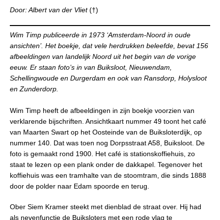
Door: Albert van der Vliet
(†)
Wim Timp publiceerde in 1973 ‘Amsterdam-Noord in oude
ansichten’. Het boekje, dat vele herdrukken beleefde, bevat 156
afbeeldingen van landelijk Noord uit het begin van de vorige
eeuw. Er staan foto’s in van Buiksloot, Nieuwendam,
Schellingwoude en Durgerdam en ook van Ransdorp, Holysloot
en Zunderdorp.
Wim Timp heeft de afbeeldingen in zijn boekje voorzien van
verklarende bijschriften. Ansichtkaart nummer 49 toont het café
van Maarten Swart op het Oosteinde van de Buiksloterdijk, op
nummer 140. Dat was toen nog Dorpsstraat A58, Buiksloot. De
foto is gemaakt rond 1900. Het café is stationskoffiehuis, zo
staat te lezen op een plank onder de dakkapel. Tegenover het
koffiehuis was een tramhalte van de stoomtram, die sinds 1888
door de polder naar Edam spoorde en terug.
Ober Siem Kramer steekt met dienblad de straat over. Hij had
als nevenfunctie de Buiksloters met een rode vlag te