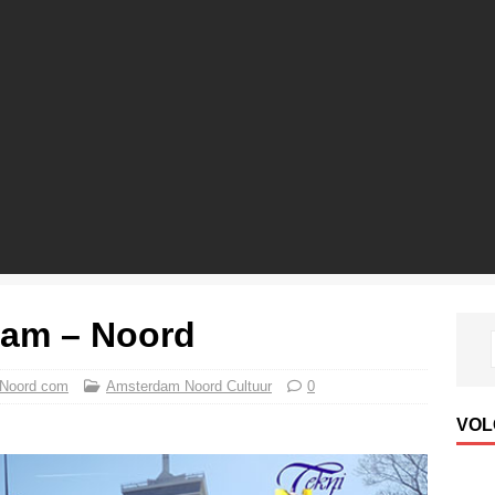
dam – Noord
mNoord com
Amsterdam Noord Cultuur
0
VOL