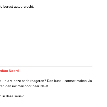
e berust auteursrecht.
erdam Noord
.
lt u n.a.v. deze serie reageren? Dan kunt u contact maken via
ren dan uw mail door naar Najat.
n in deze serie?