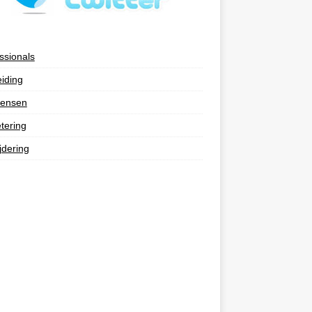
ssionals
eiding
ensen
tering
jdering