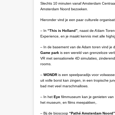
Slechts 10 minuten vanaf Amsterdam Centraal 
Amsterdam Noord bezoeken.
Hieronder vind je een paar culturele organis
– In
“This is Holland”
, naast de A’dam Toren,
Experience, en je maakt kennis met alle high
– In de basement van de Adam toren vind je 
Game park
is een wereld van grenzeloze ve
VR met sensationele 4D simulaties, zinderen
rooms.
–
WONDR
is een speelparadijs voor volwas
uit volle borst kan zingen, in een tropische j
bad met veel marschmallows.
– In het
Eye
filmmuseum kan je genieten van bi
het museum, en films meepakken,.
– Bij de bioscoop
“Pathé Amsterdam Noord