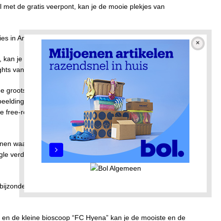
met de gratis veerpont, kan je de mooie plekjes van
aties in Amsterdam Noord:
 kan je en uur reizen met als de spectaculaire 5 D Flight
ights van Nederland.
de grootste pop-up VR experience in Nederland:
Adam VR
rbeelding met de meest exclusieve games op het gebied van
de free-roaming zombie shooters en bloedstollende escape
senen waar men kan dansen onder een sprankelende hemel,
ungle verdwalen, en een onvergetelijke duik kan nemen in een
jzondere films, filmkennis bijspijkeren bij de presentaties in
”
en de kleine bioscoop “FC Hyena” kan je de mooiste en de