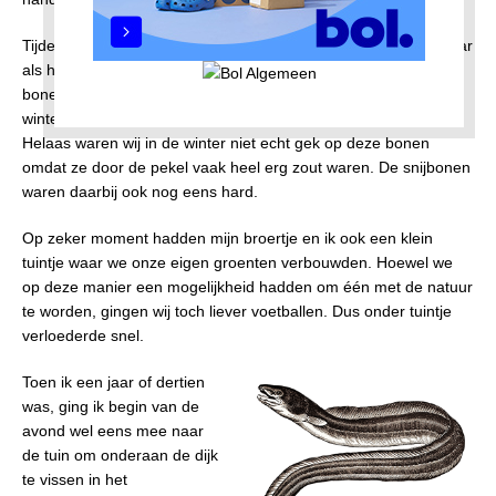
Tijdens het oogsten aten we natuurlijk zo vers van het veld maar
als het teveel werd en dat was al heel snel dan werden de
bonen “ingemaakt”. In grote Keulse potten werden er voor de
winter de sperziebonen en de snijbonen in de pekel gezet.
Helaas waren wij in de winter niet echt gek op deze bonen
omdat ze door de pekel vaak heel erg zout waren. De snijbonen
waren daarbij ook nog eens hard.
Op zeker moment hadden mijn broertje en ik ook een klein
tuintje waar we onze eigen groenten verbouwden. Hoewel we
op deze manier een mogelijkheid hadden om één met de natuur
te worden, gingen wij toch liever voetballen. Dus onder tuintje
verloederde snel.
Toen ik een jaar of dertien
was, ging ik begin van de
avond wel eens mee naar
de tuin om onderaan de dijk
te vissen in het