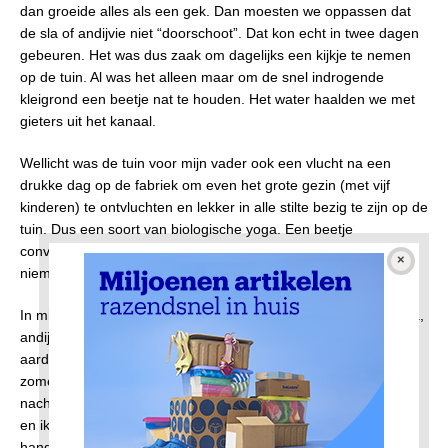
dan groeide alles als een gek. Dan moesten we oppassen dat
de sla of andijvie niet “doorschoot”. Dat kon echt in twee dagen
gebeuren. Het was dus zaak om dagelijks een kijkje te nemen
op de tuin. Al was het alleen maar om de snel indrogende
kleigrond een beetje nat te houden. Het water haalden we met
gieters uit het kanaal.
Wellicht was de tuin voor mijn vader ook een vlucht na een
drukke dag op de fabriek om even het grote gezin (met vijf
kinderen) te ontvluchten en lekker in alle stilte bezig te zijn op de
tuin. Dus een soort van biologische yoga. Een beetje
converseren met de ontkiemende aardappelen en groenten en
niemand die wat terug zegt. Heerlijk dus!
In mijn herinnering hadden we overweldigende oogsten van sla,
andijvie, radijs, bietjes, gele en groene komkommers,
aardbeien, tomaten, bonen en snijbonen. Aan het eind van de
zomer rode kool, witte kool en savooiekool. In de winter na een
nachtvorst werden dan de spruitjes pas geoogst. Mijn broertje
en ik hebben heel wat zakken vol snijbonen door ons
handbediende snijbonenmolentje geduwd. Urenlang.