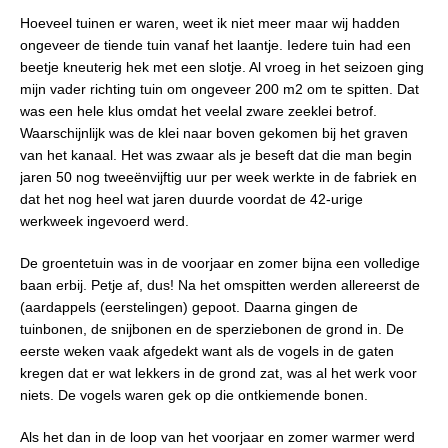
Hoeveel tuinen er waren, weet ik niet meer maar wij hadden
ongeveer de tiende tuin vanaf het laantje. Iedere tuin had een
beetje kneuterig hek met een slotje. Al vroeg in het seizoen ging
mijn vader richting tuin om ongeveer 200 m2 om te spitten. Dat
was een hele klus omdat het veelal zware zeeklei betrof.
Waarschijnlijk was de klei naar boven gekomen bij het graven
van het kanaal. Het was zwaar als je beseft dat die man begin
jaren 50 nog tweeënvijftig uur per week werkte in de fabriek en
dat het nog heel wat jaren duurde voordat de 42-urige
werkweek ingevoerd werd.
De groentetuin was in de voorjaar en zomer bijna een volledige
baan erbij. Petje af, dus! Na het omspitten werden allereerst de
(aardappels (eerstelingen) gepoot. Daarna gingen de
tuinbonen, de snijbonen en de sperziebonen de grond in. De
eerste weken vaak afgedekt want als de vogels in de gaten
kregen dat er wat lekkers in de grond zat, was al het werk voor
niets. De vogels waren gek op die ontkiemende bonen.
Als het dan in de loop van het voorjaar en zomer warmer werd