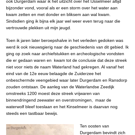
ook Durgerdam waar ik het uitzicht over het IJsselmeer altijd
bijzonder vond, vooral als er een storm over het water aan
kwam zetten en met donder en bliksem aan wal kwam.
Sindsdien ging ik bijna elk jaar wel weer even terug naar die
vertrouwde plekken uit mijn jeugd.
Toen ik jaren later beroepshalve in het verleden gedoken was
werd ik ook nieuwsgierig naar de geschiedenis van dit gebied. Ik
ging op zoek naar archiefstukken en archeologische vondsten
die er gedaan waren en
kwam tot de conclusie dat deze streek
niet voor niets de naam Waterland had gekregen. Al vanaf het
eind van de 12e eeuw belaagde de Zuiderzee het
onbeschermde veengebied waar later Durgerdam en Ransdorp
zouden ontstaan. De aanleg van de Waterlandse Zeedijk
omstreeks 1200 moest deze streek vrijwaren van
binnendringend zeewater en overstromingen,
maar de
waterwolf bleef toeslaan en het Kinselmeer is daarvan nog
steeds een tastbaar bewijs.
Ten oosten van
Durgerdam bevindt zich