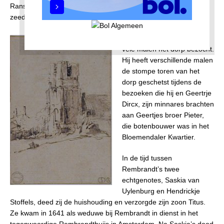
Ransdorp strekten de weilanden zich tot aan de horizon en de
zeedijk uit. Amsterdam lag nog ver weg.
Rembrandt van Rijn
heeft
vele malen het dorp bezocht.
Hij heeft verschillende malen
de stompe toren van het
dorp geschetst tijdens de
bezoeken die hij en Geertrje
Dircx, zijn minnares brachten
aan Geertjes broer Pieter,
die botenbouwer was in het
Bloemendaler Kwartier.
In de tijd tussen
Rembrandt’s twee
echtgenotes, Saskia van
Uylenburg en Hendrickje
Stoffels, deed zij de huishouding en verzorgde zijn zoon Titus.
Ze kwam in 1641 als weduwe bij Rembrandt in dienst in het
tegenwoordige Rembrandthuiis in Amsterdam. Na Saskia’s dood