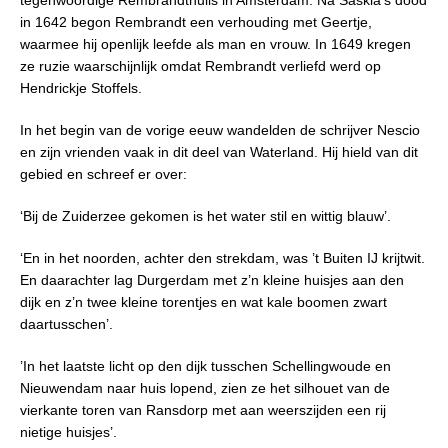
in 1642 begon Rembrandt een verhouding met Geertje,
waarmee hij openlijk leefde als man en vrouw. In 1649 kregen
ze ruzie waarschijnlijk omdat Rembrandt verliefd werd op
Hendrickje Stoffels.
In het begin van de vorige eeuw wandelden de schrijver Nescio
en zijn vrienden vaak in dit deel van Waterland. Hij hield van dit
gebied en schreef er over:
‘Bij de Zuiderzee gekomen is het water stil en wittig blauw’.
‘En in het noorden, achter den strekdam, was ’t Buiten IJ krijtwit.
En daarachter lag Durgerdam met z’n kleine huisjes aan den
dijk en z’n twee kleine torentjes en wat kale boomen zwart
daartusschen’.
’In het laatste licht op den dijk tusschen Schellingwoude en
Nieuwendam naar huis lopend, zien ze het silhouet van de
vierkante toren van Ransdorp met aan weerszijden een rij
nietige huisjes’.