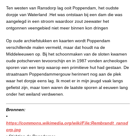
Ten westen van Ransdorp lag ooit Poppendam, het oudste
dorpje van Waterland .Het was ontstaan bij een dam die was
aangelegd in een stroom waardoor zout zeewater het
ontgonnen veengebied niet meer binnen kon dringen
Op oude archiefstukken en kaarten wordt Poppendam
verschillende malen vermeld, maar dat houdt na de
Middeleeuwen op. Bij het schoonmaken van de sloten kwamen
oude potscherven tevoorschijn en in 1987 vonden archeologen
sporen van een terp waarop een primitieve hut had gestaan. De
straatnaam Poppendammergouw herinnert nog aan de plek
waar het dorpje eens lag. Ik moet er in mijn jeugd vaak langs
gefietst zijn, maar toen waren de laatste sporen al eeuwen lang
onder het weiland verdwenen.
Bronnen:
•
https://commons.wikimedia.org/wiki/File:Rembrandt_ransd
orp.jpg