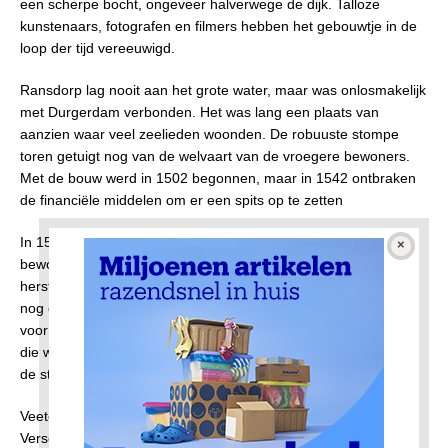
een scherpe bocht, ongeveer halverwege de dijk. Talloze
kunstenaars, fotografen en filmers hebben het gebouwtje in de
loop der tijd vereeuwigd.
Ransdorp lag nooit aan het grote water, maar was onlosmakelijk
met Durgerdam verbonden. Het was lang een plaats van
aanzien waar veel zeelieden woonden. De robuuste stompe
toren getuigt nog van de welvaart van de vroegere bewoners.
Met de bouw werd in 1502 begonnen, maar in 1542 ontbraken
de financiële middelen om er een spits op te zetten
In 1572 werd de plaats verwoest door de Spanjaarden. Veel
bewoners zochten daarna hun heil in Amsterdam. Ransdorp
herstelde
daarna niet meer van deze ramp. Wel werd in 1652
nog een fraai raadhuis gebouwd wat onder meer werd gebruikt
voor de vergaderingen van de Waterlandse Unie (1619-1811),
die was opgericht om de rechten en vrijheden van de dorpen in
de streek
te beschermen.
Veeteelt was eeuwenlang de belangrijkste bron van inkomsten.
Verse melk werd in schuiten naar Amsterdam gebracht. Vanuit