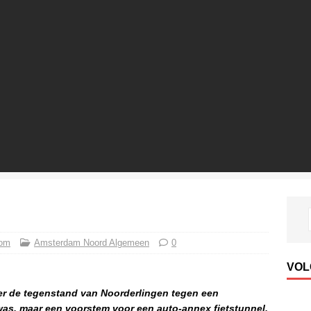
com
Amsterdam Noord Algemeen
0
VOL
ver de tegenstand van Noorderlingen tegen een
was, maar een voorstem voor een auto-annex fietstunnel.