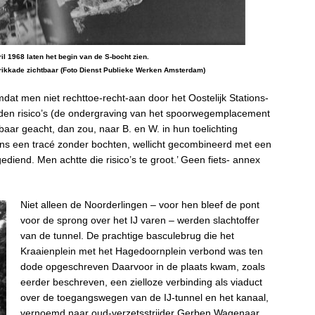
ril 1968 laten het begin van de S-bocht zien.
ndrikkade zichtbaar (Foto Dienst Publieke Werken Amsterdam)
mdat men niet rechttoe-recht-aan door het Oostelijk Stations-
den risico’s (de ondergraving van het spoorwegemplacement
dbaar geacht, dan zou, naar B. en W. in hun toelichting
ens een tracé zonder bochten, wellicht gecombineerd met een
gediend. Men achtte die risico’s te groot.’ Geen fiets- annex
Niet alleen de Noorderlingen – voor hen bleef de pont
voor de sprong over het IJ varen – werden slachtoffer
van de tunnel. De prachtige basculebrug die het
Kraaienplein met het Hagedoornplein verbond was ten
dode opgeschreven Daarvoor in de plaats kwam, zoals
eerder beschreven, een zielloze verbinding als viaduct
over de toegangswegen van de IJ-tunnel en het kanaal,
vernoemd naar oud-verzetsstrijder Gerben Wagenaar