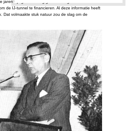
de jaren vijftig. Den Haag gaf voorrang aan de Coentunnel en
m de IJ-tunnel te financieren. Al deze informatie heeft
rk. Dat volmaakte stuk natuur zou de slag om de