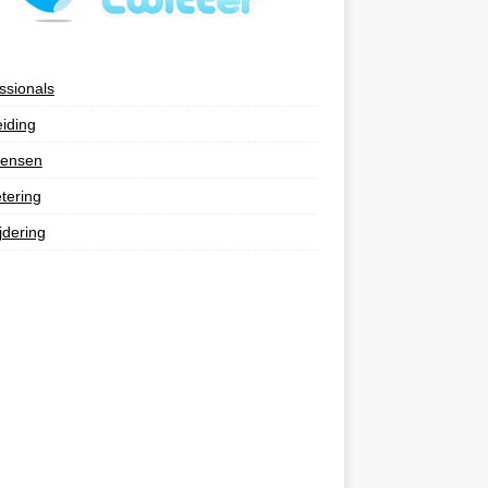
ssionals
eiding
ensen
tering
jdering