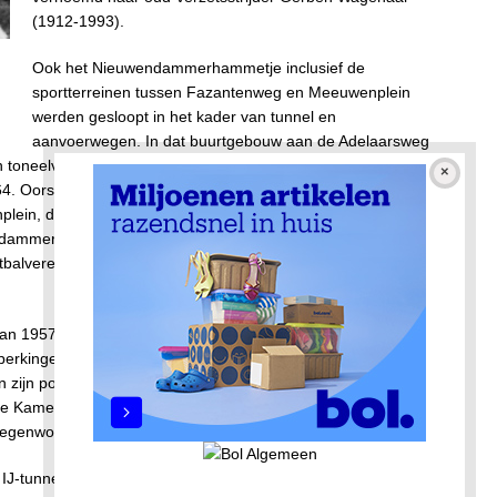
(1912-1993).
Ook het Nieuwendammerhammetje inclusief de
sportterreinen tussen Fazantenweg en Meeuwenplein
werden gesloopt in het kader van tunnel en
aanvoerwegen. In dat buurtgebouw aan de Adelaarsweg
neelvoorstellingen plaats. Ik herinner me zelfs een lezing
64. Oorspronkelijk, schrijft de Telegraaf van 17 december
plein, dat tot een circuit zou worden verbouwd. Na
dammerham in de weg. De Telegraaf vervolgt: ‘Van het
etbalvereniging Volewijckers zal een ander terrein moeten
an 1957 tot 1967, onderging in het voorjaar van 1957 een
perkingen liet hij geen moment voorbijgaan om de noodzaak
n zijn postoperatieve toestand bedacht hij een stunt om te
de Kamer. Hij sprak hen toe via een grammofoonplaatje, dat
rtegenwoordiger kreeg toegestuurd.
 IJ-tunnel werd extra dik aangezet door de