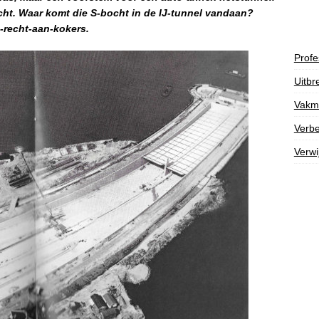
ocht. Waar komt die S-bocht in de IJ-tunnel vandaan?
e-recht-aan-kokers.
Profe
Uitbr
Vakm
Verbe
Verwi