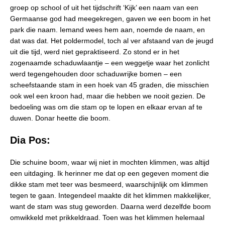
groep op school of uit het tijdschrift ‘Kijk’ een naam van een
Germaanse god had meegekregen, gaven we een boom in het
park die naam. Iemand wees hem aan, noemde de naam, en
dat was dat. Het poldermodel, toch al ver afstaand van de jeugd
uit die tijd, werd niet gepraktiseerd. Zo stond er in het
zogenaamde schaduwlaantje – een weggetje waar het zonlicht
werd tegengehouden door schaduwrijke bomen – een
scheefstaande stam in een hoek van 45 graden, die misschien
ook wel een kroon had, maar die hebben we nooit gezien. De
bedoeling was om die stam op te lopen en elkaar ervan af te
duwen. Donar heette die boom.
Dia Pos:
Die schuine boom, waar wij niet in mochten klimmen, was altijd
een uitdaging. Ik herinner me dat op een gegeven moment die
dikke stam met teer was besmeerd, waarschijnlijk om klimmen
tegen te gaan. Integendeel maakte dit het klimmen makkelijker,
want de stam was stug geworden. Daarna werd dezelfde boom
omwikkeld met prikkeldraad. Toen was het klimmen helemaal