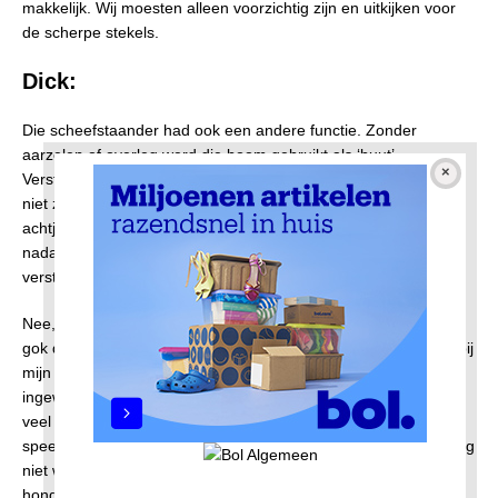
makkelijk. Wij moesten alleen voorzichtig zijn en uitkijken voor
de scherpe stekels.
Dick:
Die scheefstaander had ook een andere functie. Zonder
aarzelen of overleg werd die boom gebruikt als ‘buut’.
Verstoppertje spelen vonden we iets voor kleine kinderen, Wat
niet zo was, want er gingen ook gruwelverhalen rond over een
achtjarig meisje dat nog urenlang verstopt gezeten had lang
nadat alle zoekers naar huis waren gegaan. Heel goed
verstoppen was geen lolletje.
Nee, dat meer ingewikkelde spel heette ‘dieffie met verlos’. Ik
gok dat ‘dieffie’ de spelling was, want de naam van het spel is bij
mijn weten nooit genoteerd. Behalve nu dan. Na een
ingewikkeld proces waarin het liedje ‘ie-wie-waai-is-eerlijk-weg’,
veel commentaar en een enkele kwaadwegloper een rol
speelde, bleef één speler over, namelijk degene die bij ‘weg’ nog
niet was aangeraakt. De anderen kregen de tijd (tellen tot
honderd… en niks overslaan hè!) zich te verstoppen en de