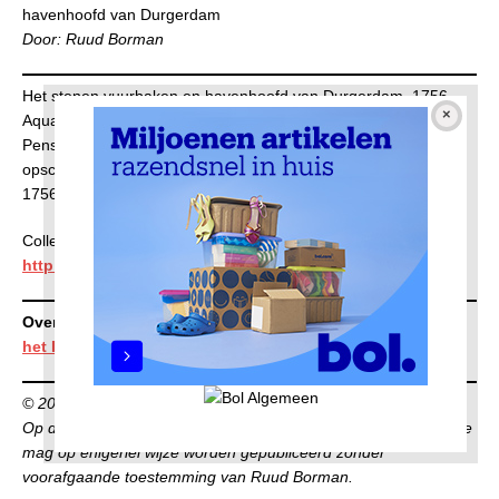
havenhoofd van Durgerdam
Door: Ruud Borman
Het stenen vuurbaken en havenhoofd van Durgerdam, 1756
Aquarel van Aert Schouten
Penseel in waterverf in kleuren, 181 mm x 116 mm
opschrift, verso: ‘t steene vuerbaken en hooft van Durkerdam
1756’
Collectie
Rijksmuseum
http://hdl.handle.net/10934/RM0001.COLLECT.234794
Overzicht alle afleveringen
Museale objecten van boven
het IJ
© 2022 Ruud Borman
Op deze publicatie berust auteursrecht. Niets uit deze publicatie
mag op enigerlei wijze worden gepubliceerd zonder
voorafgaande toestemming van Ruud Borman.