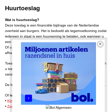
Huurtoeslag
Wat is huurtoeslag?
Deze toeslag is een financiële bijdrage van de Nederlandse
overheid aan burgers. Het is bedoeld als tegemoetkoming zodat
iedereen in staat is een huurwoning te betalen, ook wanneer u
een relatief laag inkomen heeft.
Of u recht heeft op deze toeslag en hoeveel u dan ontvangt, is
afhankelijk van uw persoonlijke situatie.
Toeslagen worden niet automatisch door de Belastingdienst aan
u toegekend. U moet zelf deze aanvragen. Dat kunt u doen
vanaf de eerste dag dat u huur moet betalen.
De hoogte van uw toeslag hangt af van uw persoonlijke situatie.
Of lees meer over:
•
Kinderopvangtoeslag
•
Zorgtoeslag