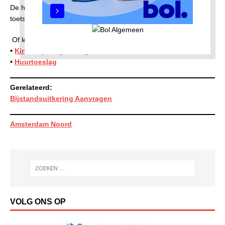
De hoogte van uw toeslag hangt af van het (gezamenlijk)
toetsingsinkomen van u en uw eventuele toeslagpartner.
Of lees meer over:
•
Kinderopvangtoeslag
•
Huurtoeslag
Gerelateerd:
Bijstandsuitkering Aanvragen
Amsterdam Noord
VOLG ONS OP