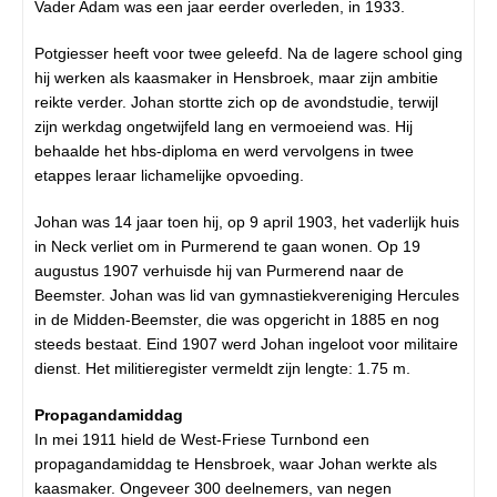
Vader Adam was een jaar eerder overleden, in 1933.
Potgiesser heeft voor twee geleefd. Na de lagere school ging
hij werken als kaasmaker in Hensbroek, maar zijn ambitie
reikte verder. Johan stortte zich op de avondstudie, terwijl
zijn werkdag ongetwijfeld lang en vermoeiend was. Hij
behaalde het hbs-diploma en werd vervolgens in twee
etappes leraar lichamelijke opvoeding.
Johan was 14 jaar toen hij, op 9 april 1903, het vaderlijk huis
in Neck verliet om in Purmerend te gaan wonen. Op 19
augustus 1907 verhuisde hij van Purmerend naar de
Beemster. Johan was lid van gymnastiekvereniging Hercules
in de Midden-Beemster, die was opgericht in 1885 en nog
steeds bestaat. Eind 1907 werd Johan ingeloot voor militaire
dienst. Het militieregister vermeldt zijn lengte: 1.75 m.
Propagandamiddag
In mei 1911 hield de West-Friese Turnbond een
propagandamiddag te Hensbroek, waar Johan werkte als
kaasmaker. Ongeveer 300 deelnemers, van negen