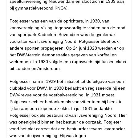
speeltuinvereniging Nieuwendam en sloot zich in 1939 aan
bij gymnastiekverbond KNGV.
Potgiesser was een van de oprichters, in 1930, van
kanovereniging Viking, tegenwoordig te vinden aan de rand
van sportpark Kadoelen. Bovendien was de gymleraar
voorzitter van IJsvereniging Noord. Potgiesser bleef ook
andere sporten propageren. Op 24 juni 1928 werden er op
het DWV-terrein demonstraties gegeven van korfbal en
wielrennen. In 1930 volgde een rugbywedstrijd tussen clubs
uit Londen en Amsterdam.
Potgiesser nam in 1929 het initiatief tot de uitgave van een
clubblad voor DWV. In 1930 bedacht en regisseerde hij een
DWV-revue voor de voetbalvereniging. In 1931 moest
Potgiesser echter bedanken als voorzitter toen hij bleek te
lijden aan een slepende ziekte. In juli 1931 bedankte
Potgiesser ook als bestuurslid van IJsvereniging Noord. Hier
was onenigheid binnen het bestuur de oorzaak. Potgieter
vond het niet correct dat een bestuurder tevens leverancier
was van de ijsvereniging. Hij was tegen