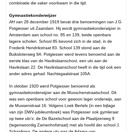
combinatie die vaker voorkwam in die tijd.
Gymnastiekonderwijzer
AH
van 28 december 1919 bevat drie benoemingen van J.G.
Potgiesser uit Zaandam. Hij wordt gymnastiekonderwijzer in
Amsterdam aan school no. 85 en 139, beide openbare
lagere scholen. School 85 bevond zich in de stad, in de
Frederik Hendrikstraat 83. School 139 stond aan de
Buiksloterweg 9A. Potgiesser werd tevens benoemd aan de
eerste klas van de Havikslaanschool, een ulo aan de
Havikslaan 22. De Havikslaanschool heeft in die tijd ook een
ander adres gehad: Nachtegaalstraat 105A.
In oktober 1920 werd Potgiesser benoemd als
gymnastiekonderwijzer aan de Musschenstraatschool. Dit
was een openbare school voor gewoon lager onderwijs, aan
de Mussenstraat 16. Volgens Loek Bertels (in een bijlage
van zijn DWV-jubileumboek) was Potgiesser ook gymleraar
op twee ulo’s: de De Bazelschool aan de Plaatijzerweg 9
(tegenwoordig Zamenhofstraat) met als hoofd der school J.
Schaafsma. De andere ulo was de Adama van