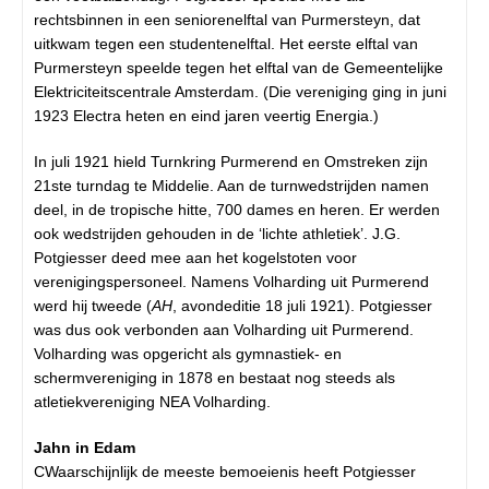
rechtsbinnen in een seniorenelftal van Purmersteyn, dat
uitkwam tegen een studentenelftal. Het eerste elftal van
Purmersteyn speelde tegen het elftal van de Gemeentelijke
Elektriciteitscentrale Amsterdam. (Die vereniging ging in juni
1923 Electra heten en eind jaren veertig Energia.)
In juli 1921 hield Turnkring Purmerend en Omstreken zijn
21ste turndag te Middelie. Aan de turnwedstrijden namen
deel, in de tropische hitte, 700 dames en heren. Er werden
ook wedstrijden gehouden in de ‘lichte athletiek’. J.G.
Potgiesser deed mee aan het kogelstoten voor
verenigingspersoneel. Namens Volharding uit Purmerend
werd hij tweede (
AH
, avondeditie 18 juli 1921). Potgiesser
was dus ook verbonden aan Volharding uit Purmerend.
Volharding was opgericht als gymnastiek- en
schermvereniging in 1878 en bestaat nog steeds als
atletiekvereniging NEA Volharding.
Jahn in Edam
CWaarschijnlijk de meeste bemoeienis heeft Potgiesser