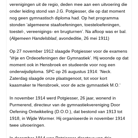
verenigingen uit de regio, deden mee aan een uitvoering die
onder leiding stond van J.G. Potgiesser, die op dat moment
nog geen gymnastisch diploma had. Op het programma
stonden ‘algemeene staafoefeningen, toesteloefeningen,
toestel-, vereenigings- en brugturnen’. Na afloop was er bal.
(
Algemeen Handelsblad
, avondeditie, 26 mei 1911)
Op 27 november 1912 slaagde Potgiesser voor de examens
‘Vrije en Ordeoefeningen der Gymnastiek’. Hij woonde op dat
moment ook in Hensbroek en studeerde voor nog een
onderwijsdiploma. SPC op 26 augustus 1914: ‘Neck.
Zaterdag slaagde onze plaatsgenoot, tot voor kort
kaasmaker te Hensbroek, voor de acte gymnastiek M.O.‘
In november 1914 werd Potgiesser, 26 jaar, wonend in
Purmerend, directeur van de gymnastiekvereniging Door
Oefening Ontwikkeling (D.O.O.), dat bestond van 1913 tot
1918, in Wijde Wormer. Hij organiseerde in november 1914
twee uitvoeringen.
In december 1914 was Potgiesser directeur van drie