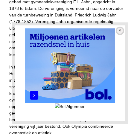
gehad met gymnastiekvereniging F.L. Jahn, opgericht in
1878 te Edam. De vereniging is vernoemd naar de oervader
van de turnbeweging in Duitsland, Friedrich Ludwig Jahn
(1778-1852). Vereniging Jahn organiseerde regelmatig
uitvoeringen, die druk bezocht werden. Er werd entree
geheven en er was bal na. Een discotheek kende Edam nog
niet. Een gymnastiekuitvoering was een mooie gelegenheid
om de jeugd op de turnvloer te monsteren en na afloop
konden jong en oud dansen.
In februari 1924 gaf Jahn een voorstelling in het
Heerenlogement, dat uitverkocht was. De voorzitter wees er
in zijn toespraak op dat voetballers beter worden in hun
sport als ze aan gymnastiek doen. Directeur Potgiesser
kreeg bloemen uitgereikt door een vertegenwoordiger van
gymnastiek- en atletiekvereniging Olympia uit Aalsmeer,
opgericht in 1915. Potgiesser was dus ook al verbonden
geweest aan het Aalsmeerse Olympia. Hij werd alsnog
bedankt voor de revue die hij voor Olympia maakte toen de
vereniging vijf jaar bestond. Ook Olympia combineerde
gymnastiek en atletiek.