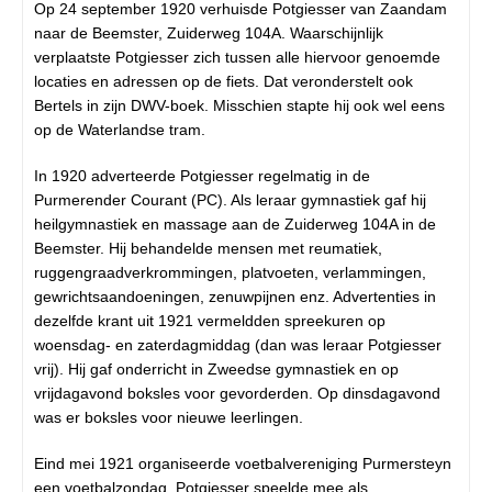
Op 24 september 1920 verhuisde Potgiesser van Zaandam
naar de Beemster, Zuiderweg 104A. Waarschijnlijk
verplaatste Potgiesser zich tussen alle hiervoor genoemde
locaties en adressen op de fiets. Dat veronderstelt ook
Bertels in zijn DWV-boek. Misschien stapte hij ook wel eens
op de Waterlandse tram.
In 1920 adverteerde Potgiesser regelmatig in de
Purmerender Courant (PC). Als leraar gymnastiek gaf hij
heilgymnastiek en massage aan de Zuiderweg 104A in de
Beemster. Hij behandelde mensen met reumatiek,
ruggengraadverkrommingen, platvoeten, verlammingen,
gewrichtsaandoeningen, zenuwpijnen enz. Advertenties in
dezelfde krant uit 1921 vermeldden spreekuren op
woensdag- en zaterdagmiddag (dan was leraar Potgiesser
vrij). Hij gaf onderricht in Zweedse gymnastiek en op
vrijdagavond boksles voor gevorderden. Op dinsdagavond
was er boksles voor nieuwe leerlingen.
Eind mei 1921 organiseerde voetbalvereniging Purmersteyn
een voetbalzondag. Potgiesser speelde mee als