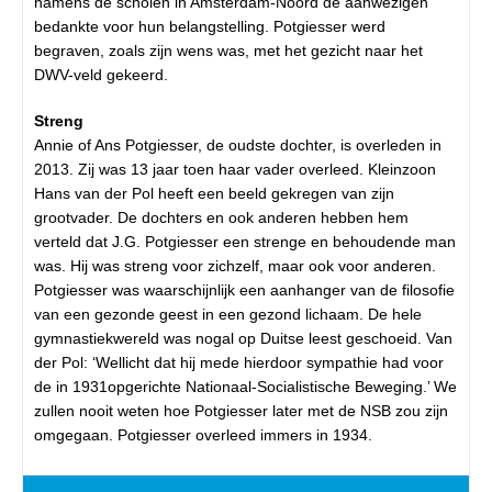
namens de scholen in Amsterdam-Noord de aanwezigen
bedankte voor hun belangstelling. Potgiesser werd
begraven, zoals zijn wens was, met het gezicht naar het
DWV-veld gekeerd.
Streng
Annie of Ans Potgiesser, de oudste dochter, is overleden in
2013. Zij was 13 jaar toen haar vader overleed. Kleinzoon
Hans van der Pol heeft een beeld gekregen van zijn
grootvader. De dochters en ook anderen hebben hem
verteld dat J.G. Potgiesser een strenge en behoudende man
was. Hij was streng voor zichzelf, maar ook voor anderen.
Potgiesser was waarschijnlijk een aanhanger van de filosofie
van een gezonde geest in een gezond lichaam. De hele
gymnastiekwereld was nogal op Duitse leest geschoeid. Van
der Pol: ‘Wellicht dat hij mede hierdoor sympathie had voor
de in 1931opgerichte Nationaal-Socialistische Beweging.’ We
zullen nooit weten hoe Potgiesser later met de NSB zou zijn
omgegaan. Potgiesser overleed immers in 1934.