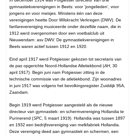
gymnastiekverenigingen in Beets: voor ‘jongelieden’, voor
jongens en voor meisjes. Minstens één van deze
verenigingen heette Door Wilskracht Verkregen (DWV). De
fanfarevereniging musiceerde onder dezelfde naam, die in
1912 werd overgenomen door een voetbalclub uit
Nieuwendam: asv DWV. De gymnastiekverenigingen in
Beets waren actief tussen 1912 en 1920.
Eind april 1917 werd Potgiesser gekozen tot secretaris van
de pas opgerichte Noord-Hollandse Atletiekbond (
AH
, 30
april 1917). Begin juni nam Potgiesser zitting in de
technische commissie van de atletiekbond. Zijn woonadres
in juni 1917 was volgens het bevolkingsregister Zuiddijk 95A,
Zaandam.
Begin 1919 werd Potgiesser aangesteld als de nieuwe
directeur van gymnastiek- en schermvereniging Hollandia te
Purmerend (
SPC
, 5 maart 1919). Hollandia was tussen 1897
en 1932 een bedrijfsvereniging van melkfabriek Hollandia.
Deze vereniging deed aan gymnastiek en schermen, een