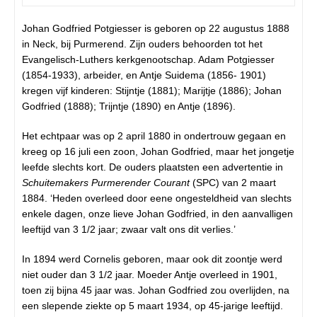
Johan Godfried Potgiesser is geboren op 22 augustus 1888
in Neck, bij Purmerend. Zijn ouders behoorden tot het
Evangelisch-Luthers kerkgenootschap. Adam Potgiesser
(1854-1933), arbeider, en Antje Suidema (1856- 1901)
kregen vijf kinderen: Stijntje (1881); Marijtje (1886); Johan
Godfried (1888); Trijntje (1890) en Antje (1896).
Het echtpaar was op 2 april 1880 in ondertrouw gegaan en
kreeg op 16 juli een zoon, Johan Godfried, maar het jongetje
leefde slechts kort. De ouders plaatsten een advertentie in
Schuitemakers Purmerender Courant
(SPC) van 2 maart
1884. ‘Heden overleed door eene ongesteldheid van slechts
enkele dagen, onze lieve Johan Godfried, in den aanvalligen
leeftijd van 3 1/2 jaar; zwaar valt ons dit verlies.’
In 1894 werd Cornelis geboren, maar ook dit zoontje werd
niet ouder dan 3 1/2 jaar. Moeder Antje overleed in 1901,
toen zij bijna 45 jaar was. Johan Godfried zou overlijden, na
een slepende ziekte op 5 maart 1934, op 45-jarige leeftijd.