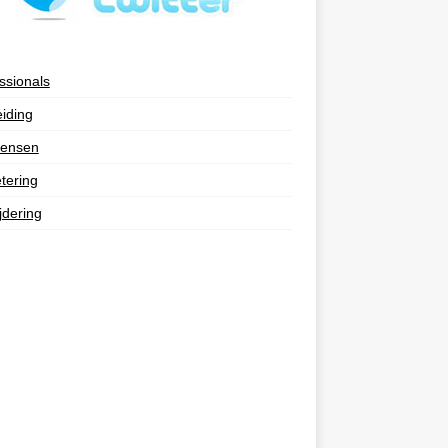
ssionals
eiding
ensen
tering
jdering