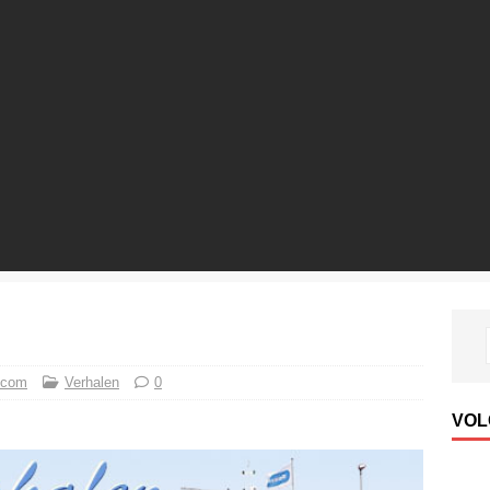
 com
Verhalen
0
VOL