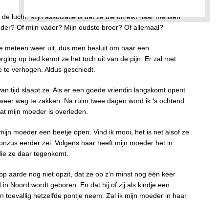
de lucht. Mijn associatie is dat ze die uitreikt naar mensen
der? Of mijn vader? Mijn oudste broer? Of allemaal?
e meteen weer uit, dus men besluit om haar een
rging op bed kermt ze het toch uit van de pijn. Er zal met
 te verhogen. Aldus geschiedt.
van tijd slaapt ze. Als er een goede vriendin langskomt opent
 weer weg te zakken. Na ruim twee dagen word ik ‘s ochtend
at mijn moeder is overleden.
ijn moeder een beetje open. Vind ik mooi, het is net alsof ze
oonzus eerder zei. Volgens haar heeft mijn moeder het in
die ze daar tegenkomt.
p aarde nog niet opzit, dat ze op z’n minst nog één keer
d in Noord wordt geboren. En dat hij of zij als kindje een
an toevallig hetzelfde pontje neem. Zal ik mijn moeder in haar