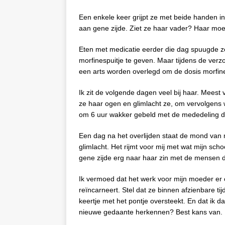
Een enkele keer grijpt ze met beide handen in 
aan gene zijde. Ziet ze haar vader? Haar moe
Eten met medicatie eerder die dag spuugde z
morfinespuitje te geven. Maar tijdens de verzo
een arts worden overlegd om de dosis morfine
Ik zit de volgende dagen veel bij haar. Meest 
ze haar ogen en glimlacht ze, om vervolgens
om 6 uur wakker gebeld met de mededeling d
Een dag na het overlijden staat de mond van m
glimlacht. Het rijmt voor mij met wat mijn sch
gene zijde erg naar haar zin met de mensen 
Ik vermoed dat het werk voor mijn moeder er o
reïncarneert. Stel dat ze binnen afzienbare tij
keertje met het pontje oversteekt. En dat ik d
nieuwe gedaante herkennen? Best kans van.