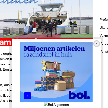
Profe
Uitbr
Vakm
Verbe
Verwi
pleeghuis een keer ‘s middags op van tafel om naar de wc te
pakken met als resultaat dat ze in de badkamer valt. Een
 been er raar bijligt en vermoedt een gebroken heup. Ze
 Een arts wordt erbij gehaald en zij constateert dat de
an, dus het duurt even voordat het verpleeghuis mij kan
 dan toch naast het bed van mijn moeder. Ze doet soms haar
 Ik vertel haar dat ze is gevallen en haar heup heeft
. Als ik haar vraag of ze pijn heeft antwoord ze ontkennend.