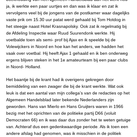
ja, ik werkte een paar uurtjes en dan was ik klaar en zat ik
vervolgens veel bij de jongens van de postkamer waar dagelijks
vaste prik om 15.30 uur patat werd gehaald bij Tom Hotdog in
het steegje naast Hotel Krasnapolsky. Ook zat ik regelmatig bij
de Afdeling Inspectie waar Ruud Suurendonk werkte. Hij
voetbalde toen als semi- prof bij Ajax en ik speelde bij de
Volewijckers in Noord en hoe kan het anders, we hadden het
vaak over voetbal. Hij heeft Ajax 1 gehaald en ik ben onderweg
ergens blijven steken in het 1e amateurteam bij een paar clubs
in Noord- Holland.
Het baantje bij de krant had ik overigens gekregen door
bemiddeling van een zwager die bij de krant werkte. Wat ook
leuk is dat een aantal van mijn collega’s van de redacties op het
Algemeen Handelsblad later bekende Nederlanders zijn
geworden. Hans van Mierlo en Hans Gruijters waren in 1966
bezig met het oprichten van de politieke partij D66 (voluit
Democraten 66) en ik was daar dus zonder het te weten getuige
van. Achteraf dus een gedenkwaardige periode. Als ik toen een
andere afslag had genomen, was ik misschien in de politiek