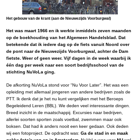
Het gebouw van de krant (aan de Nieuwezijds Voorburgwal)
Het was maart 1966 en ik werkte inmiddels zeven maanden
op de boekhouding van het Algemeen Handelsblad. Dat
betekende dat ik iedere dag op de fiets vanuit Noord over
de pont naar de Nieuwezijds Voorburgwal, achter de Dam
fietste. Weer of geen weer. Vijf dagen in de week waarbij ik
één dag per week naar een soort bedrijfsschool van de
stichting NuVoLa ging.
De afkorting NuVoLa stond voor “Nu Voor Later”. Het was een
opleiding met allemaal jongeren van andere bedrijven zoals de
PTT. Ik denk dat je het nu kunt vergelijken met het Beroeps
Begeleidend Leren (BBL). We deden veel interessante dingen.
Breed inzicht in de maatschappij. Excursies naar bedrijven,
allerlei soorten sporten zoals voetbal, zwemmen maar ook
boksen. Dat had ik anders nooit een keer gedaan. Ook deden
wij een fotoproject. De opdracht was:
Ga de stad in en maak
gekke foto’s van en in Amsterdam.
NuVoLa was voor
NU
wel