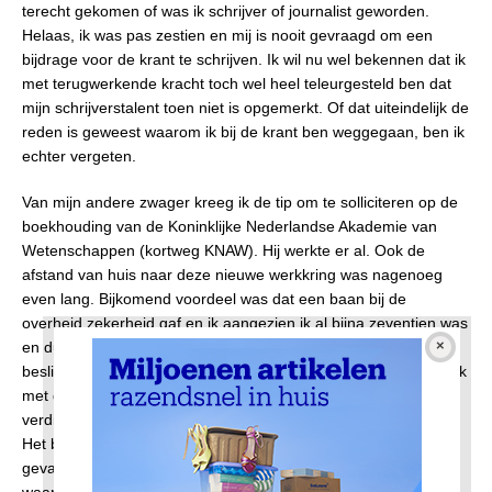
terecht gekomen of was ik schrijver of journalist geworden.
Helaas, ik was pas zestien en mij is nooit gevraagd om een
bijdrage voor de krant te schrijven. Ik wil nu wel bekennen dat ik
met terugwerkende kracht toch wel heel teleurgesteld ben dat
mijn schrijverstalent toen niet is opgemerkt. Of dat uiteindelijk de
reden is geweest waarom ik bij de krant ben weggegaan, ben ik
echter vergeten.
Van mijn andere zwager kreeg ik de tip om te solliciteren op de
boekhouding van de Koninklijke Nederlandse Akademie van
Wetenschappen (kortweg KNAW). Hij werkte er al. Ook de
afstand van huis naar deze nieuwe werkkring was nagenoeg
even lang. Bijkomend voordeel was dat een baan bij de
overheid zekerheid gaf en ik aangezien ik al bijna zeventien was
en dus aan mijn pensioen moest gaan denken (haha) was dit
beslist een uitgelezen kans (ja, toch?). Na het sollicitatiegesprek
met de heer Cremers zat ik meteen geramd. Ik ging 50% meer
verdienen. Van Hfl. 200 bij de krant naar Hfl 316 bij de KNAW
Het betekende dat ik bijna selfsupporting ging worden. In ieder
geval kwam er veel meer financiële ruimte voor leuke dingen
waar een jongen van zestien behoefte aan had.