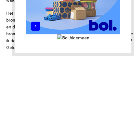
Het betekende bijvoorbeeld dat ik mij kon permitteren om een
brommer aan te schaffen. Het was het tijdperk waarin de Puch
en de Tomos erg populair waren en dat was ook eigenlijk de
brommer die bij mijn status paste (haha) maar helaas verdiende
ik daar te weinig voor. Het werd dus een Mobylette. Weg status!
Gelukkig reden er meer jongelui op zo’n ding dus ik viel niet op.