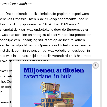
 twaalf jaar wachten.
e. Dat betekende dat ik allerlei oude papieren tegenkwam
ent van Defensie. Toen ik de envelop openmaakte, had ik
stond dat ik mij op woensdag 16 oktober 1969 om 7.45
ast omdat de kaart was ondertekend door de Burgemeester
was pas achttien en kreeg nu al post van de burgemeester.
soonlijke een uitnodiging stuurt om op de thee te komen.
voor de dienstplicht betrof. Opeens vond ik het meteen minder
ienst die ik op mijn zevende had, was volledig omgeslagen in
eld was in de tussentijd behoorlijk veranderd en ik had meer
e Love Not War” dan ook omarmd.
fkeer van de militaire dienst en omdat ik die woensdag toch
p de fiets gestapt en ben ik vanuit Amsterdam Noord met de
 het Centrum. Helemaal toen ik op de achterkant van de
n er een strafbepaling was van 14 dagen hechtenis of
an?
jd maar kan mij niet meer herinneren of de dag begon met