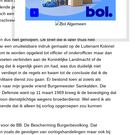
m want in die tijd dronk ik nog geen koffie. Ik maakte een
llende personen en ondanks al mijn pogingen om afgekeurd
toch een briefje mee van Luitenant Kolonel H.E. van Laer met
omschreven in artikel 10 en 12 ik “GESCHIKT” was bevonden.
us niet geholpen. De brief die ik later thuis heb
aar een onuitwisbare indruk gemaakt op de Luitenant Kolonel
m te worden opgeleid tot officier of onderofficier maar dan
ge moeten verbinden aan de Koninklijke Landmacht of de
dat ik eigenlijk geen zin had, was dus duidelijk niet
verdiept in de regels en kwam tot de conclusie dat ik de
litaire dienst zou gaan. Er bestond toen al zoiets als
en naar mijn goede vriend Burgemeester Samkalden. Die
ar Defensie want op 11 maart 1969 kreeg ik de bevestiging dat
woon dienstplichtige wegens broederdienst. Wel werd ik als
tekende dat ik alleen bij oorlog opgeroepen zou kunnen
n voor de BB. De Bescherming Burgerbevolking. Dat
en zoals de gevolgen van oorlogshandelingen maar ook bij