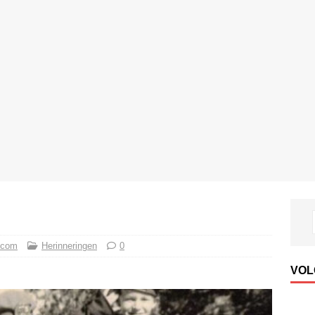
 com
Herinneringen
0
VOL