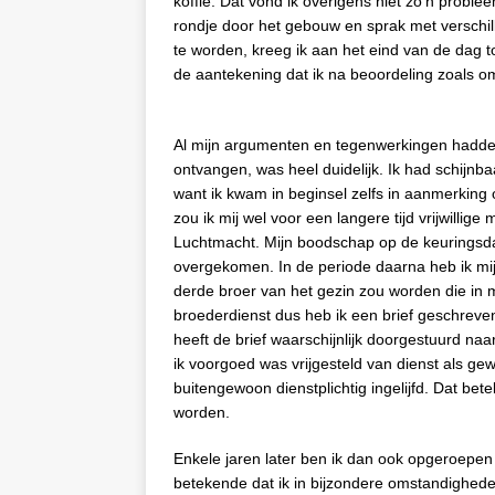
koffie. Dat vond ik overigens niet zo’n problee
rondje door het gebouw en sprak met verschi
te worden, kreeg ik aan het eind van de dag 
de aantekening dat ik na beoordeling zoals 
Al mijn argumenten en tegenwerkingen hadden d
ontvangen, was heel duidelijk. Ik had schijnb
want ik kwam in beginsel zelfs in aanmerking o
zou ik mij wel voor een langere tijd vrijwilli
Luchtmacht. Mijn boodschap op de keuringsdag 
overgekomen. In de periode daarna heb ik mij 
derde broer van het gezin zou worden die in mi
broederdienst dus heb ik een brief geschrev
heeft de brief waarschijnlijk doorgestuurd na
ik voorgoed was vrijgesteld van dienst als ge
buitengewoon dienstplichtig ingelijfd. Dat be
worden.
Enkele jaren later ben ik dan ook opgeroepe
betekende dat ik in bijzondere omstandighed