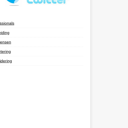
ssionals
eiding
ensen
tering
jdering