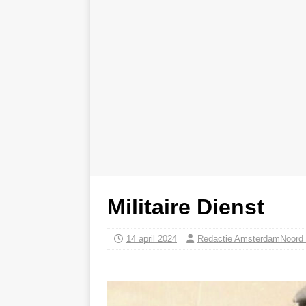
Militaire Dienst
14 april 2024
Redactie AmsterdamNoord