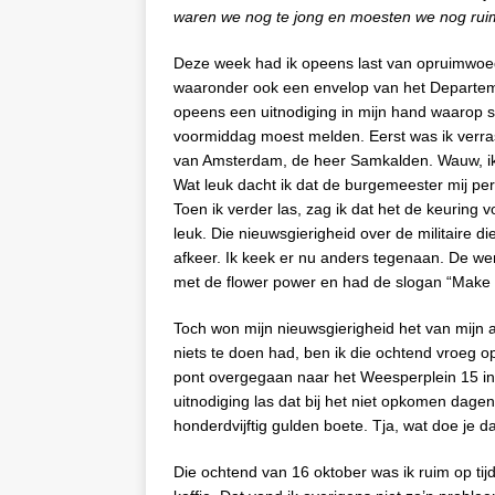
waren we nog te jong en moesten we nog ruim
Deze week had ik opeens last van opruimwoed
waaronder ook een envelop van het Departem
opeens een uitnodiging in mijn hand waarop 
voormiddag moest melden. Eerst was ik verr
van Amsterdam, de heer Samkalden. Wauw, ik 
Wat leuk dacht ik dat de burgemeester mij per
Toen ik verder las, zag ik dat het de keuring 
leuk. Die nieuwsgierigheid over de militaire d
afkeer. Ik keek er nu anders tegenaan. De wer
met de flower power en had de slogan “Mak
Toch won mijn nieuwsgierigheid het van mijn a
niets te doen had, ben ik die ochtend vroeg o
pont overgegaan naar het Weesperplein 15 in
uitnodiging las dat bij het niet opkomen dage
honderdvijftig gulden boete. Tja, wat doe je d
Die ochtend van 16 oktober was ik ruim op ti