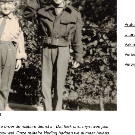
Profe
Uitbr
Vakm
Verbe
Verwi
!
 broer de militaire dienst in. Dat leek ons, mijn twee jaar
j ook wel. Onze militaire kleding hadden we al maar helaas