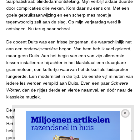
Sarphatistraat: blindedarmontsteking. Mijn verblijf aldaar duurde
door complicaties drie weken. Kom daar nu eens om. Met een
goeie gebruiksaanwijzing en een scherp mes moet je
tegenwoordig zelf aan de slag. Op mijn verjaardag werd ik
ontslagen. Nu terug naar school.
De docent Duits was een frisse jongeman, die waarschijnlijk net
aan een onderwijscarrière begon. Van hem heb ik veel geleerd,
maar geen Duits. Aan het begin van een van zijn allereerste
lessen installeerde hij achter in het klaslokaal een draagbare
grammofoon, een koffertje waarvan het deksel als luidspreker
fungeerde. Een moderniteit in die tijd. De eerste vijf minuten van
iedere les werden verspild aan Duits. Even een paar
Schwere
Wörter
, dan de rijtjes derde en vierde naamval, en dóór naar de
klassieke muziek.
De allereerste grammofoonplaat die de jonge leraar liet horen
was de
Moldau-suite
van de Tsjechische componist
Smetana
.
Het bijbehorende verhaal zwierde hij de klas in en toen we
helemaal rijp waren voor de muziek luisterden we ademloos. En
genoten. Niet alleen omdat we dan geen Duits kregen, maar