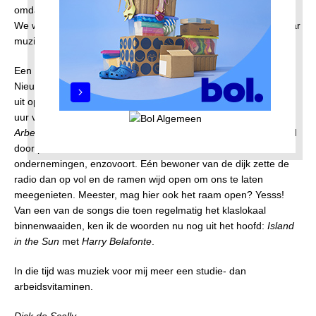
omdat we meegenomen werden in zijn passie voor de muziek.
We wáren aan de oever van de Moldau. Waarom hij geen leraar
muziek is geworden, niemand die het weet.
Een andere bron van muziek was een huiskamer op de
Nieuwendammerdijk. Huh? De achterkant van de school keek
uit op de achterkant van de huizen aan de dijk. Prompt om 10
uur van elke werkdag begon het radioprogramma
Arbeidsvitaminen
, een uur lang populaire muziek, aangevraagd
door personeel van diverse kantoren, fabrieken,
ondernemingen, enzovoort. Eén bewoner van de dijk zette de
radio dan op vol en de ramen wijd open om ons te laten
meegenieten. Meester, mag hier ook het raam open? Yesss!
Van een van de songs die toen regelmatig het klaslokaal
binnenwaaiden, ken ik de woorden nu nog uit het hoofd:
Island
in the Sun
met
Harry Belafonte
.
In die tijd was muziek voor mij meer een studie- dan
arbeidsvitaminen.
Dick de Scally