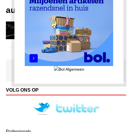
automerken
Wat je moet weten over import van een
Spyker uit het buitenland
7 mei 2025
Redactie AmsterdamNoord com
VOLG ONS OP
Professionals