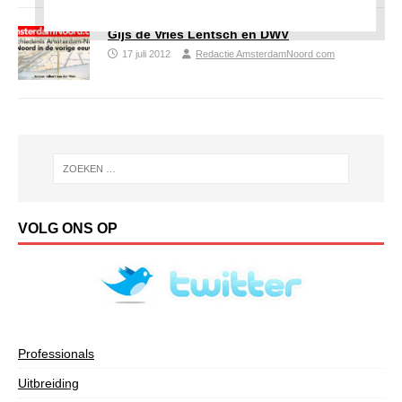
Gijs de Vries Lentsch en DWV
17 juli 2012
Redactie AmsterdamNoord com
VOLG ONS OP
Professionals
Uitbreiding