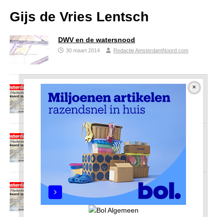
Gijs de Vries Lentsch
DWV en de watersnood
30 maart 2014
Redactie AmsterdamNoord com
DWV verdwijnt in de golven (1916)
20 juli 2012
Redactie AmsterdamNoord com
Molens, werven en DWV
19 juli 2012
Redactie AmsterdamNoord com
Een voetbalclub in Nieuwendam (1912)
18 juli 2012
Redactie AmsterdamNoord com