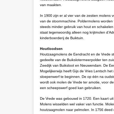
van maakten.
In 1900 zijn er al vier van de zestien molen
van de stoommachine. Poldermolens worden 
steeds minder gebruik van hout en schakelen 
staat tegenwoordig alleen nog krijtmolen d’Ad
kinderboerderij de Buiktuin.
Houtloodsen
Houtzaagmolens de Eendracht en de Vrede st
gedeelte van de Buikslotermeerpolder ten zu
Zeedijk van Buiksloot en Nieuwendam. De Een
Mogelijkerwijs heeft Gijs de Vries Lentsch h
sloepenwerf te beginnen. De op één na oudst
wordt ook molen de Vrede ter amotie, voor de
een scheepswerf goed kan gebruiken.
De Vrede was gebouwd in 1720. Een kaart uit 
Molens wisselden wel vaker van functie. Mol
houtzaagmolen naar pelmolen. In 1756 deed 