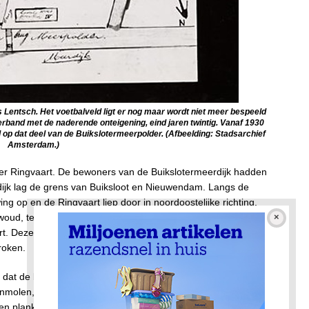
 Lentsch. Het voetbalveld ligt er nog maar wordt niet meer bespeeld
rband met de naderende onteigening, eind jaren twintig. Vanaf 1930
op dat deel van de Buikslotermeerpolder. (Afbeelding: Stadsarchief
Amsterdam.)
ter Ringvaart. De bewoners van de Buikslotermeerdijk hadden
dijk lag de grens van Buiksloot en Nieuwendam. Langs de
g op en de Ringvaart liep door in noordoostelijke richting.
nwoud, ten noorden van de Ringvaart. Tegenover de boerderij
rt. Deze molen was al bekend in 1627 en werd vanaf 1722
roken.
 dat de boerderij had op zestien molens die waren gelegen in
olen, die meel maalde voor de bakkers in Buiksloot en
n planken, waar de scheepswerven in Nieuwendam gebruik