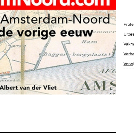
Profe
Uitbr
Vakm
Verbe
Verwi