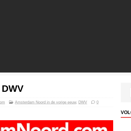
n DWV
com
Amsterdam Noord in de vorige eeuw
,
DWV
0
VOL