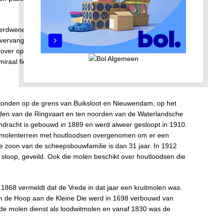
s verdwenen. De windmolen raakt in verval door de opkomst
vervangen door elektrische gemalen. Scheepswerven maken
over op ijzer als materiaal om boten van temaken. In Noord
miraal fier overeind langs het Noordhollandsch Kanaal, naast
onden op de grens van Buiksloot en Nieuwendam, op het
iden van de Ringvaart en ten noorden van de Waterlandsche
dracht is gebouwd in 1889 en werd alweer gesloopt in 1910.
et molenterrein met houtloodsen overgenomen om er een
e zoon van de scheepsbouwfamilie is dan 31 jaar. In 1912
 sloop, geveild. Ook die molen beschikt over houtloodsen die
1868 vermeldt dat de Vrede in dat jaar een kruitmolen was.
en de Hoop aan de Kleine Die werd in 1698 verbouwd van
de molen dienst als loodwitmolen en vanaf 1830 was de