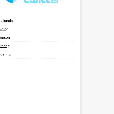
ssionals
eiding
ensen
tering
jdering