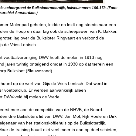
 de achtergrond de Buikslotermeerdijk, huisnummers 166-178. (Foto:
sarchief Amsterdam.)
er Molenpad geheten, leidde en leidt nog steeds naar een
olen de Hoop en daar lag ook de scheepswerf van K. Bakker.
groter, lag over de Buiksloter Ringvaart en verbond de
s de Vries Lentsch.
ant voetbalvereniging DWV heeft de molen in 1913 nog
nd jaren twintig onteigend omdat in 1930 op dat terrein een
orp Buiksloot (Blauwezand).
uurd op de werf van Gijs de Vries Lentsch. Dat werd in
voetbalclub. Er werden aanvankelijk alleen
et DWV-veld bij molen de Vrede.
 eerst mee aan de competitie van de NHVB, de Noord-
en drie Buiksloters lid van DWV: Jan Mol, Rijk Roele en Dirk
igenaar van het stationskoffiehuis op de Buiksloterdijk.
Maar de training houdt niet veel meer in dan op doel schieten,