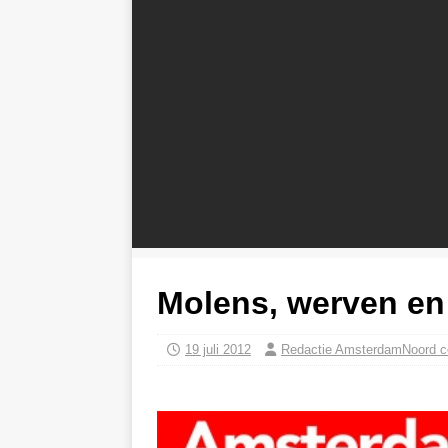
Molens, werven e
19 juli 2012
Redactie AmsterdamNoord 