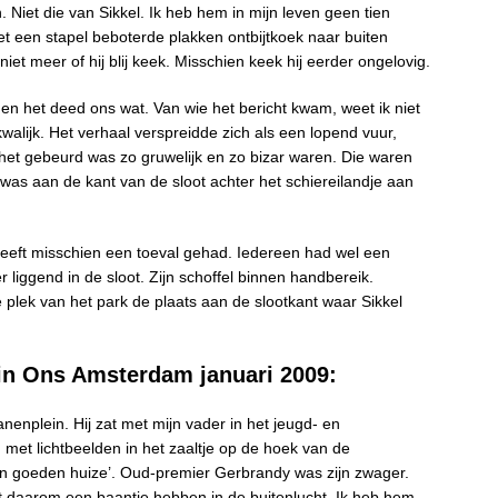
Niet die van Sikkel. Ik heb hem in mijn leven geen tien
t een stapel beboterde plakken ontbijtkoek naar buiten
iet meer of hij blij keek. Misschien keek hij eerder ongelovig.
en het deed ons wat. Van wie het bericht kwam, weet ik niet
ijk. Het verhaal verspreidde zich als een lopend vuur,
t gebeurd was zo gruwelijk en zo bizar waren. Die waren
el was aan de kant van de sloot achter het schiereilandje aan
 heeft misschien een toeval gehad. Iedereen had wel een
iggend in de sloot. Zijn schoffel binnen handbereik.
plek van het park de plaats aan de slootkant waar Sikkel
 in Ons Amsterdam januari 2009:
anenplein. Hij zat met mijn vader in het jeugd- en
 met lichtbeelden in het zaaltje op de hoek van de
‘van goeden huize’. Oud-premier Gerbrandy was zijn zwager.
st daarom een baantje hebben in de buitenlucht. Ik heb hem