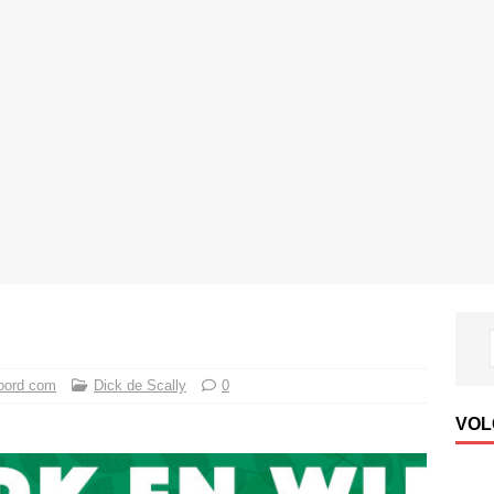
oord com
Dick de Scally
0
VOL