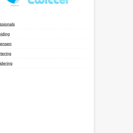
ssionals
eiding
ensen
tering
jdering