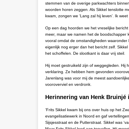
stemmen van de overige parkwachters binnen. 
woorden horen zeggen. Als Sikkel tenslotte me
kwam, zongen we ‘Lang zal hij leven’. Ik weet n
Op een dag hoorden we het vreselijke bericht 
meer, maar we namen het de boodschapper kwal
vooral omdat de omstandigheden waaronder he
eigenlijk nog erger dan het bericht zelf. Sikk
het schoffelen. De slootkant is daar vrij steil.
Hij moet gestruikeld zijn of weggegleden. Hij
verklaring. Ze hebben hem gevonden voorover l
Jarenlang was voor mij de meest aandoenlijke 
vooroverviel en verdronk.
Herinnering van Henk Bruinjé
‘Frits Sikkel kwam bij ons over huis op het Zw
evangelisatiewerk in Noord en gaf vertellingen
Sijsjesstraat en de Putterstraat. Sikkel was 
Maar Frits Sikkel leed aan toevallen. Hij moe