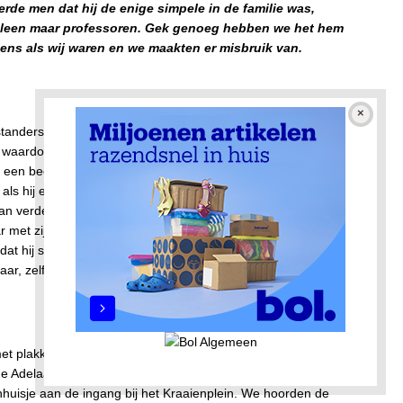
erde men dat hij de enige simpele in de familie was,
 alleen maar professoren. Gek genoeg hebben we het hem
ens als wij waren en we maakten er misbruik van.
nstanders, maar kwaad heb ik hem nooit meegemaakt. Hij had
 waardoor je nooit een gesprek met hem begon en hij niet
d een beetje ‘eenvoudig’ werd gepest. Niet gemeen of ernstig,
 als hij even niet keek en die dan verstoppen in de bosjes,
 dan verder wilde werken en omkeek naar zijn verdwenen
ar met zijn hoofd en ging dan doodgemoedereerd zoeken. Zo
at hij steeds meer buitenstaander werd en als tegenpartij
ar, zelfs als vriend.
met plakken beboterde ontbijtkoek. Na schooltijd werd er
de Adelaarsweg van het park scheidde, want omlopen was er
inhuisje aan de ingang bij het Kraaienplein. We hoorden de