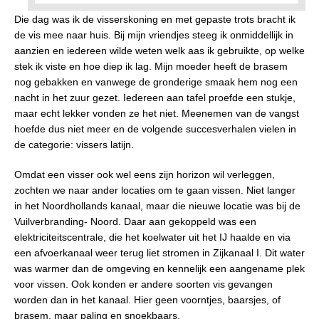
Die dag was ik de visserskoning en met gepaste trots bracht ik
de vis mee naar huis. Bij mijn vriendjes steeg ik onmiddellijk in
aanzien en iedereen wilde weten welk aas ik gebruikte, op welke
stek ik viste en hoe diep ik lag. Mijn moeder heeft de brasem
nog gebakken en vanwege de gronderige smaak hem nog een
nacht in het zuur gezet. Iedereen aan tafel proefde een stukje,
maar echt lekker vonden ze het niet. Meenemen van de vangst
hoefde dus niet meer en de volgende succesverhalen vielen in
de categorie: vissers latijn.
Omdat een visser ook wel eens zijn horizon wil verleggen,
zochten we naar ander locaties om te gaan vissen. Niet langer
in het Noordhollands kanaal, maar die nieuwe locatie was bij de
Vuilverbranding- Noord. Daar aan gekoppeld was een
elektriciteitscentrale, die het koelwater uit het IJ haalde en via
een afvoerkanaal weer terug liet stromen in Zijkanaal I. Dit water
was warmer dan de omgeving en kennelijk een aangename plek
voor vissen. Ook konden er andere soorten vis gevangen
worden dan in het kanaal. Hier geen voorntjes, baarsjes, of
brasem, maar paling en snoekbaars.