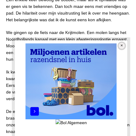
er geen vis te bekennen. Dan toch maar eens met vriendjes op
pad. De hilariteit over mijn visuitrusting liet ik over me heengaan.
Het belangrijkste was dat ik de kunst eens kon afkijken.
We gingen op de fiets naar de Krijtmolen. Een molen langs het
Noordhollands kanaal met een klein afwateringsslootje ernaast.
Mooi stekje om te vissen. En dat bleek wel, want er zaten nog
een paar grote mannen met echte werphengels. Die zwaaiden
hun haakje wel tot midden in het kanaal.
Ik kwam niet verder dan tot een meter uit de wal. Plotseling
kwam mijn dobber omhoog en ging plat op het water liggen.
Eerst dacht ik nog dat het garen gebroken was, maar een van
de vriendjes zei dat ik beet had, dus haal op die hengel. En
verdorie er zat een vis aan. En niet zo’n kleintje ook.
De echte vissers kwamen geïnteresseerd kijken hoe ik een
brasem op de wal trok. “Krijg nou wat” zie een van hen “wij met
onze mooie hengels vangen niks en hij haalt met een roetje zo’n
knaap uit het water”. Ja, je kan vissen of niet.