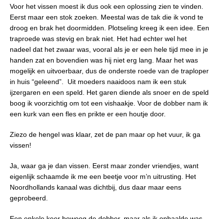
Voor het vissen moest ik dus ook een oplossing zien te vinden.
Eerst maar een stok zoeken. Meestal was de tak die ik vond te
droog en brak het doormidden. Plotseling kreeg ik een idee. Een
traproede was stevig en brak niet. Het had echter wel het
nadeel dat het zwaar was, vooral als je er een hele tijd mee in je
handen zat en bovendien was hij niet erg lang. Maar het was
mogelijk en uitvoerbaar, dus de onderste roede van de traploper
in huis “geleend”. Uit moeders naaidoos nam ik een stuk
ijzergaren en een speld. Het garen diende als snoer en de speld
boog ik voorzichtig om tot een vishaakje. Voor de dobber nam ik
een kurk van een fles en prikte er een houtje door.
Ziezo de hengel was klaar, zet de pan maar op het vuur, ik ga
vissen!
Ja, waar ga je dan vissen. Eerst maar zonder vriendjes, want
eigenlijk schaamde ik me een beetje voor m’n uitrusting. Het
Noordhollands kanaal was dichtbij, dus daar maar eens
geprobeerd.
Een enkele keer bewoog de dobber, maar als ik ophaalde was